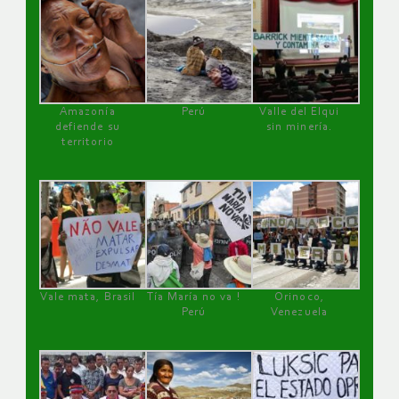
Amazonía
Perú
Valle del Elqui
defiende su
sin minería.
territorio
Vale mata, Brasil
Tía María no va !
Orinoco,
Perú
Venezuela