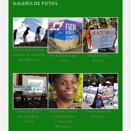
GALERÌA DE FOTOS
Wirakutas luchan
contra la minería
No a Dominga,
VALE mata,
en México
Chile
Brasil
Valle de Elqui
Atentan contra
Defensoras de
sin minería.
la Defensora
Bolivia
Chile
Francisca
Márquez