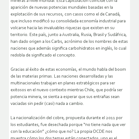
mineras a nivel mundial. Esta capitulación coincide con la
aparición de nuevas potencias mundiales basadas en la
explotación de sus recursos, con casos como el de Canadá,
que incluso modificó su consolidada economía industrial para
volcarse hacia las invaluables riquezas que existen en su
territorio. Este país, junto a Australia, Rusia, Brasil y Sudáfrica,
han dado origen a los Carbs, acrónimo de los nombres de estas
naciones que además significa carbohidratos en inglés, lo cual
redobla de significado el concepto.
Gracias al éxito de estas economías, el mundo habla del boom
de las materias primas. Las naciones desarrolladas y las
multinacionales trabajan en planes estratégicos para ser
exitosos en el nuevo contexto mientras Chile, que podría ser
potencia minera, se sienta a esperar que sus entrañas sean
vaciadas sin pedir (casi) nada a cambio.
La nacionalización del cobre, propuesta durante el 2011 por
los estudiantes, fue desechada porque “no tiene nada que ver
con la educación” ¿cómo que no? La propia OCDE nos
muestra cómo los dos temas están conectados: uno es el