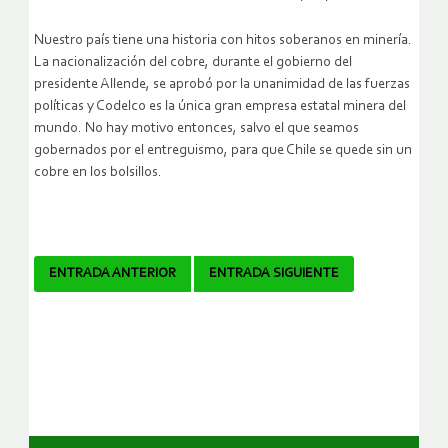
Nuestro país tiene una historia con hitos soberanos en minería.
La nacionalización del cobre, durante el gobierno del
presidente Allende, se aprobó por la unanimidad de las fuerzas
políticas y Codelco es la única gran empresa estatal minera del
mundo. No hay motivo entonces, salvo el que seamos
gobernados por el entreguismo, para que Chile se quede sin un
cobre en los bolsillos.
Navegador
ENTRADA ANTERIOR
ENTRADA SIGUIENTE
de
artículos