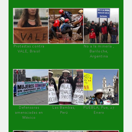
Protestas contra
No a la minería ,
VALE, Brasil
Bariloche,
Argentina
Defensoras
Las Bambas,
PUEBLA, Pue, 27
amenazadas en
Perú
Enero
México