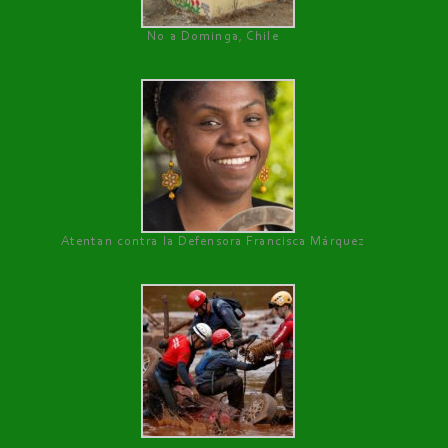
No a Dominga, Chile
Atentan contra la Defensora Francisca Márquez