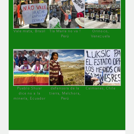
Vale mata, Brasil
Tía María no va !
Orinoco,
Perú
Venezuela
Pueblo Shuar
defensora de la
Caimanes, Chile
dice no a la
tierra, Melchora,
minería, Ecuador
Perú