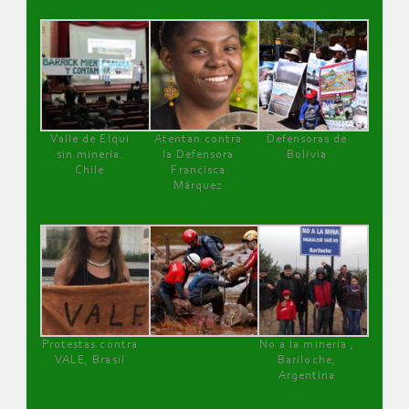
Valle de Elqui
Atentan contra
Defensoras de
sin minería.
la Defensora
Bolivia
Chile
Francisca
Márquez
Protestas contra
No a la minería ,
VALE, Brasil
Bariloche,
Argentina