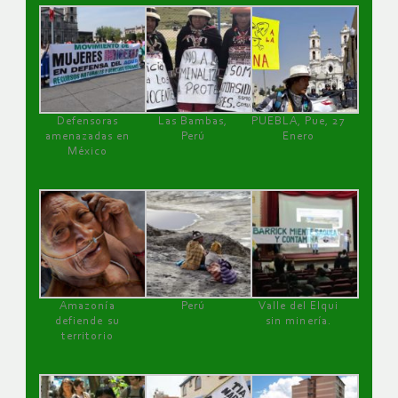
Defensoras
Las Bambas,
PUEBLA, Pue, 27
amenazadas en
Perú
Enero
México
Amazonía
Perú
Valle del Elqui
defiende su
sin minería.
territorio