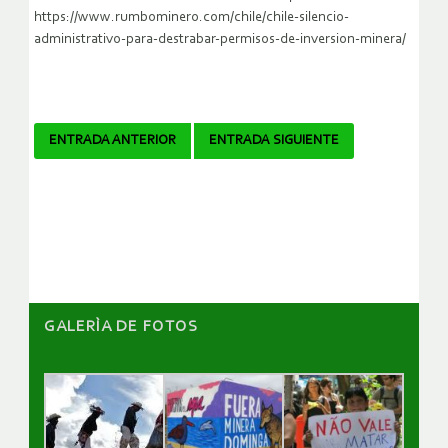
https://www.rumbominero.com/chile/chile-silencio-
administrativo-para-destrabar-permisos-de-inversion-minera/
Navegador
ENTRADA ANTERIOR
ENTRADA SIGUIENTE
de
artículos
GALERÌA DE FOTOS