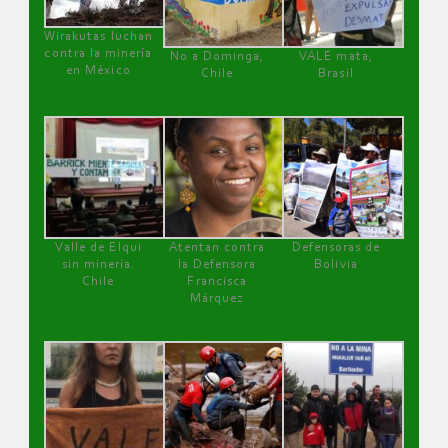
Wirakutas luchan
contra la minería
No a Dominga,
VALE mata,
en México
Chile
Brasil
Valle de Elqui
Atentan contra
Defensoras de
sin minería.
la Defensora
Bolivia
Chile
Francisca
Márquez