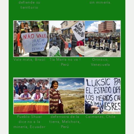
defiende su
sin minería.
territorio
Vale mata, Brasil
Tía María no va !
Orinoco,
Perú
Venezuela
Pueblo Shuar
defensora de la
Caimanes, Chile
dice no a la
tierra, Melchora,
minería, Ecuador
Perú