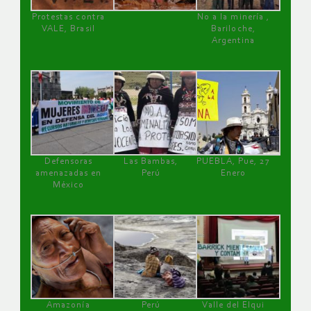
Protestas contra
No a la minería ,
VALE, Brasil
Bariloche,
Argentina
Defensoras
Las Bambas,
PUEBLA, Pue, 27
amenazadas en
Perú
Enero
México
Amazonía
Perú
Valle del Elqui