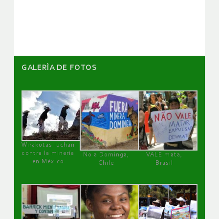
artículos
GALERÌA DE FOTOS
Wirakutas luchan
contra la minería
No a Dominga,
VALE mata,
en México
Chile
Brasil