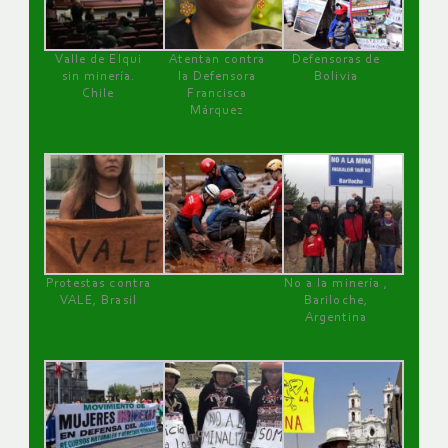
Valle de Elqui
Atentan contra
Defensoras de
sin minería.
la Defensora
Bolivia
Chile
Francisca
Márquez
Protestas contra
No a la minería ,
VALE, Brasil
Bariloche,
Argentina