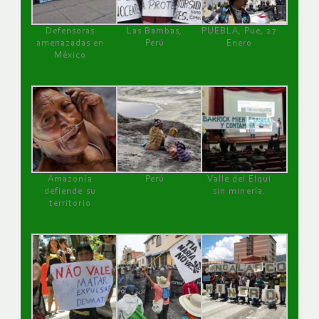
Defensoras
Las Bambas,
PUEBLA, Pue, 27
amenazadas en
Perú
Enero
México
Amazonía
Perú
Valle del Elqui
defiende su
sin minería.
territorio