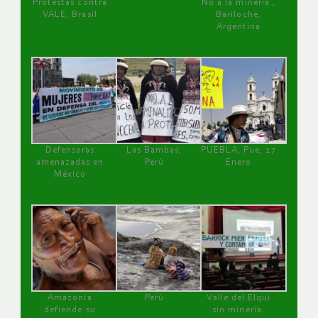
Protestas contra
No a la minería ,
VALE, Brasil
Bariloche,
Argentina
Defensoras
Las Bambas,
PUEBLA, Pue, 27
amenazadas en
Perú
Enero
México
Amazonía
Perú
Valle del Elqui
defiende su
sin minería.