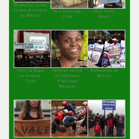
Wirakutas luchan
contra la minería
No a Dominga,
VALE mata,
en México
Chile
Brasil
Valle de Elqui
Atentan contra
Defensoras de
sin minería.
la Defensora
Bolivia
Chile
Francisca
Márquez