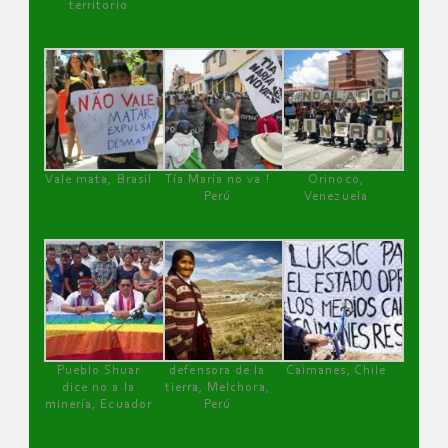
territorio
Vale mata, Brasil
Tía María no va !
Orinoco,
Perú
Venezuela
Pueblo Shuar
defensora de la
Caimanes, Chile
dice no a la
tierra, Melchora,
minería, Ecuador
Perú