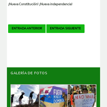
¡Nueva Constitución! ¡Nueva independencia!
Navegador
ENTRADA ANTERIOR
ENTRADA SIGUIENTE
de
artículos
GALERÌA DE FOTOS