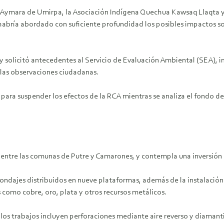
Aymara de Umirpa, la Asociación Indígena Quechua Kawsaq Llaqta y 
abría abordado con suficiente profundidad los posibles impactos sobr
solicitó antecedentes al Servicio de Evaluación Ambiental (SEA), ini
 las observaciones ciudadanas.
ra suspender los efectos de la RCA mientras se analiza el fondo del 
 entre las comunas de Putre y Camarones, y contempla una inversión
 sondajes distribuidos en nueve plataformas, además de la instalac
 como cobre, oro, plata y otros recursos metálicos.
 los trabajos incluyen perforaciones mediante aire reverso y diama