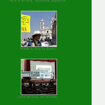
No a la minería , Bariloche, Argentina
PUEBLA, Pue, 27 Enero
Valle del Elqui sin minería.