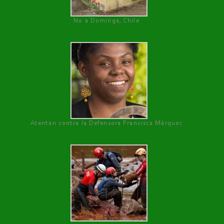
No a Dominga, Chile
Atentan contra la Defensora Francisca Márquez