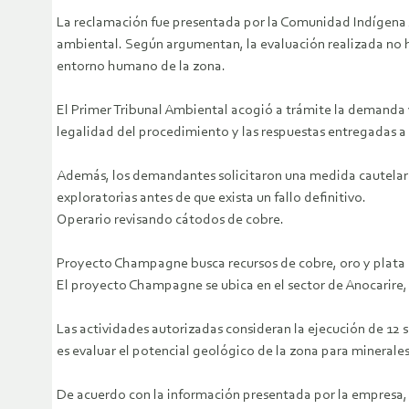
La reclamación fue presentada por la Comunidad Indígena 
ambiental. Según argumentan, la evaluación realizada no h
entorno humano de la zona.
El Primer Tribunal Ambiental acogió a trámite la demanda y 
legalidad del procedimiento y las respuestas entregadas a
Además, los demandantes solicitaron una medida cautelar pa
exploratorias antes de que exista un fallo definitivo.
Operario revisando cátodos de cobre.
Proyecto Champagne busca recursos de cobre, oro y plata
El proyecto Champagne se ubica en el sector de Anocarire,
Las actividades autorizadas consideran la ejecución de 12
es evaluar el potencial geológico de la zona para minerales
De acuerdo con la información presentada por la empresa,