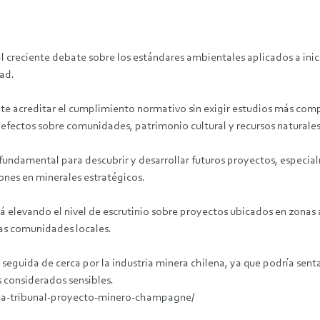
creciente debate sobre los estándares ambientales aplicados a inici
ad.
e acreditar el cumplimiento normativo sin exigir estudios más comp
s efectos sobre comunidades, patrimonio cultural y recursos naturales
a fundamental para descubrir y desarrollar futuros proyectos, espec
iones en minerales estratégicos.
stá elevando el nivel de escrutinio sobre proyectos ubicados en zon
 las comunidades locales.
 seguida de cerca por la industria minera chilena, ya que podría sent
s considerados sensibles.
-a-tribunal-proyecto-minero-champagne/