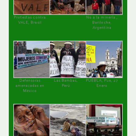
Protestas contra
No a la minería ,
VALE, Brasil
Bariloche,
Argentina
Defensoras
Las Bambas,
PUEBLA, Pue, 27
amenazadas en
Perú
Enero
México