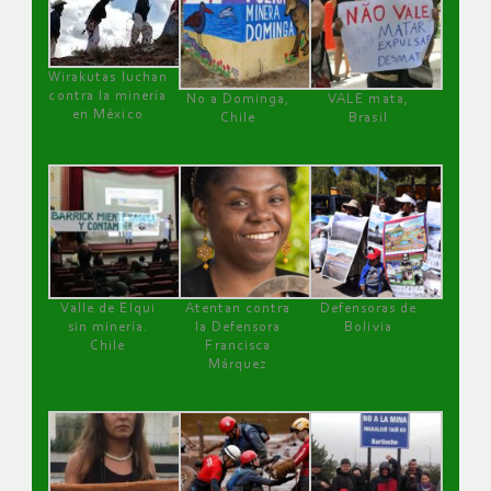
Wirakutas luchan
contra la minería
No a Dominga,
VALE mata,
en México
Chile
Brasil
Valle de Elqui
Atentan contra
Defensoras de
sin minería.
la Defensora
Bolivia
Chile
Francisca
Márquez