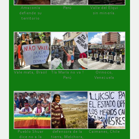
Amazonía
Perú
Valle del Elqui
defiende su
sin minería.
territorio
Vale mata, Brasil
Tía María no va !
Orinoco,
Perú
Venezuela
Pueblo Shuar
defensora de la
Caimanes, Chile
dice no a la
tierra, Melchora,