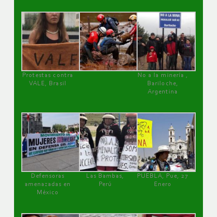
Protestas contra
No a la minería ,
VALE, Brasil
Bariloche,
Argentina
Defensoras
Las Bambas,
PUEBLA, Pue, 27
amenazadas en
Perú
Enero
México