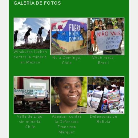
GALERÌA DE FOTOS
Wirakutas luchan
contra la minería
No a Dominga,
VALE mata,
en México
Chile
Brasil
Valle de Elqui
Atentan contra
Defensoras de
sin minería.
la Defensora
Bolivia
Chile
Francisca
Márquez