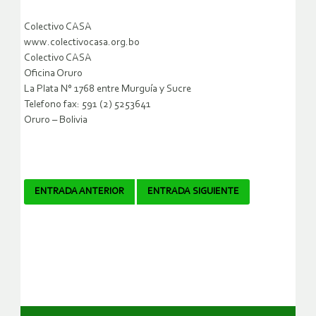
Colectivo CASA
www.colectivocasa.org.bo
Colectivo CASA
Oficina Oruro
La Plata N° 1768 entre Murguía y Sucre
Telefono fax: 591 (2) 5253641
Oruro – Bolivia
Navegador
ENTRADA ANTERIOR
ENTRADA SIGUIENTE
de
artículos