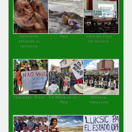
Amazonía
Perú
Valle del Elqui
defiende su
sin minería.
territorio
Vale mata, Brasil
Tía María no va !
Orinoco,
Perú
Venezuela