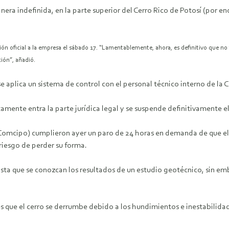
a indefinida, en la parte superior del Cerro Rico de Potosí (por en
ión oficial a la empresa el sábado 17. “Lamentablemente, ahora, es definitivo que no 
ión”, añadió.
 aplica un sistema de control con el personal técnico interno de la Co
amente entra la parte jurídica legal y se suspende definitivamente el 
 (Comcipo) cumplieron ayer un paro de 24 horas en demanda de que e
 riesgo de perder su forma.
asta que se conozcan los resultados de un estudio geotécnico, sin em
s que el cerro se derrumbe debido a los hundimientos e inestabilidad