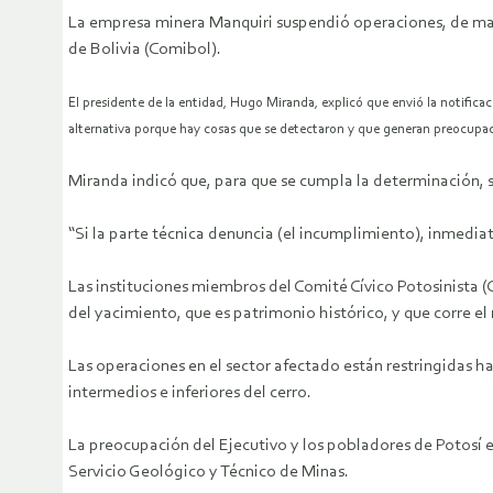
La empresa minera Manquiri suspendió operaciones, de maner
de Bolivia (Comibol).
El presidente de la entidad, Hugo Miranda, explicó que envió la notificac
alternativa porque hay cosas que se detectaron y que generan preocupac
Miranda indicó que, para que se cumpla la determinación, se
“Si la parte técnica denuncia (el incumplimiento), inmediat
Las instituciones miembros del Comité Cívico Potosinista
del yacimiento, que es patrimonio histórico, y que corre el
Las operaciones en el sector afectado están restringidas h
intermedios e inferiores del cerro.
La preocupación del Ejecutivo y los pobladores de Potosí e
Servicio Geológico y Técnico de Minas.