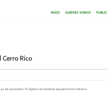
SALTAR AL CONTENIDO.
INICIO
QUIENES SOMOS
PUBLI
l Cerro Rico
400 del yacimiento. El objetivo es mantener ese patrimonio histórico.