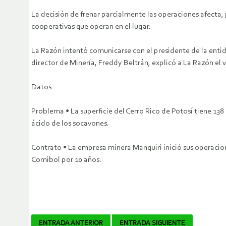
La decisión de frenar parcialmente las operaciones afecta,
cooperativas que operan en el lugar.
La Razón intentó comunicarse con el presidente de la ent
director de Minería, Freddy Beltrán, explicó a La Razón el 
Datos
Problema • La superficie del Cerro Rico de Potosí tiene 13
ácido de los socavones.
Contrato • La empresa minera Manquiri inició sus operacione
Comibol por 10 años.
Navegador
ENTRADA ANTERIOR
ENTRADA SIGUIENTE