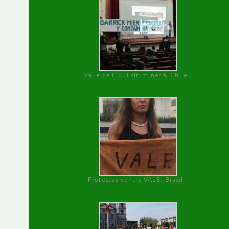
Valle de Elqui sin minería. Chile
Protestas contra VALE, Brasil