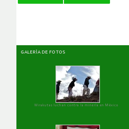
de
artículos
GALERÌA DE FOTOS
Wirakutas luchan contra la minería en México