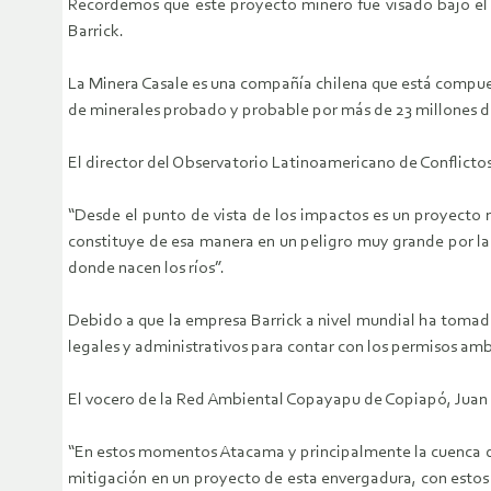
Recordemos que este proyecto minero fue visado bajo el 
Barrick.
La Minera Casale es una compañía chilena que está compuest
de minerales probado y probable por más de 23 millones de
El director del Observatorio Latinoamericano de Conflicto
“Desde el punto de vista de los impactos es un proyecto m
constituye de esa manera en un peligro muy grande por la 
donde nacen los ríos”.
Debido a que la empresa Barrick a nivel mundial ha tomado
legales y administrativos para contar con los permisos amb
El vocero de la Red Ambiental Copayapu de Copiapó, Juan C
“En estos momentos Atacama y principalmente la cuenca d
mitigación en un proyecto de esta envergadura, con estos