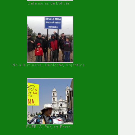
Defensoras de Bolivia
No a la minería , Bariloche, Argentina
PUEBLA, Pue, 27 Enero