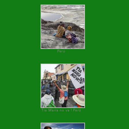
Perú
Tía María no va ! Perú