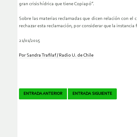
gran crisis hídrica que tiene Copiapó”.
Sobre las materias reclamadas que dicen relación con el c
rechazar esta reclamación, por considerar que la instanci
21/01/2015
Por Sandra Trafilaf / Radio U. de Chile
Navegador
ENTRADA ANTERIOR
ENTRADA SIGUIENTE
de
artículos