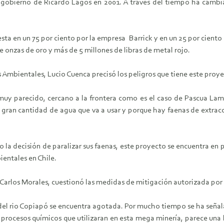
gobierno de Ricardo Lagos en 2001. A través del tiempo ha cambi
a en un 75 por ciento por la empresa Barrick y en un 25 por ciento p
 onzas de oro y más de 5 millones de libras de metal rojo.
s Ambientales, Lucio Cuenca precisó los peligros que tiene este proy
uy parecido, cercano a la frontera como es el caso de Pascua Lama. 
gran cantidad de agua que va a usar y porque hay faenas de extracc
 la decisión de paralizar sus faenas, este proyecto se encuentra e
ientales en Chile.
arlos Morales, cuestionó las medidas de mitigación autorizada por 
el rio Copiapó se encuentra agotada. Por mucho tiempo se ha seña
 procesos químicos que utilizaran en esta mega minería, parece una