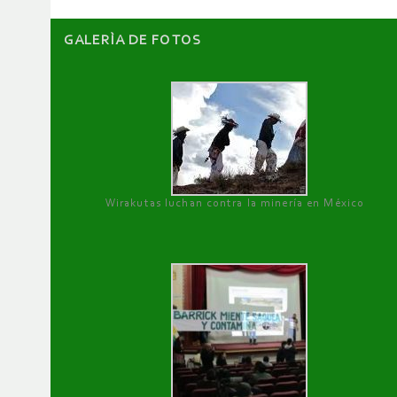
GALERÌA DE FOTOS
Wirakutas luchan contra la minería en México