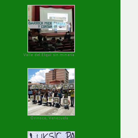
Valle del Elqui sin minería.
Orinoco, Venezuela