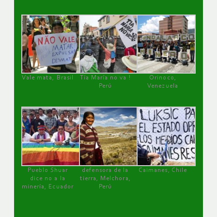
Vale mata, Brasil
Tía María no va !
Orinoco,
Perú
Venezuela
Pueblo Shuar
defensora de la
Caimanes, Chile
dice no a la
tierra, Melchora,
minería, Ecuador
Perú