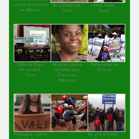
contra la minería
No a Dominga,
VALE mata,
en México
Chile
Brasil
Valle de Elqui
Atentan contra
Defensoras de
sin minería.
la Defensora
Bolivia
Chile
Francisca
Márquez
Protestas contra
No a la minería ,