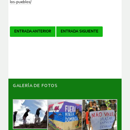
los-pueblos/
Navegador
ENTRADA ANTERIOR
ENTRADA SIGUIENTE
de
artículos
GALERÌA DE FOTOS