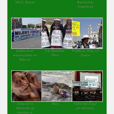
VALE, Brasil
Bariloche,
Argentina
Defensoras
Las Bambas,
PUEBLA, Pue, 27
amenazadas en
Perú
Enero
México
Amazonía
Perú
Valle del Elqui
defiende su
sin minería.
territorio