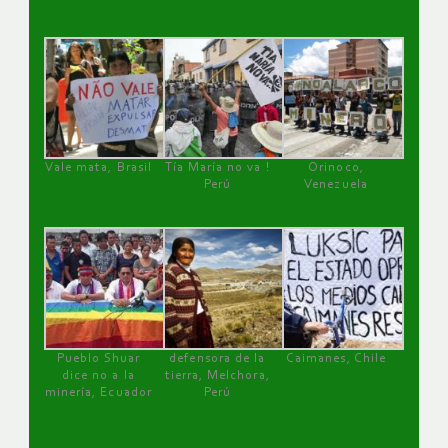
Vale mata, Brasil
Tía María no va !
Orinoco,
Perú
Venezuela
Pueblo Shuar
defensora de la
Caimanes, Chile
dice no a la
tierra, Melchora,
minería, Ecuador
Perú