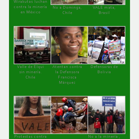
Wirakutas luchan
contra la minería
No a Dominga,
VALE mata,
en México
Chile
Brasil
Valle de Elqui
Atentan contra
Defensoras de
sin minería.
la Defensora
Bolivia
Chile
Francisca
Márquez
Protestas contra
No a la minería ,