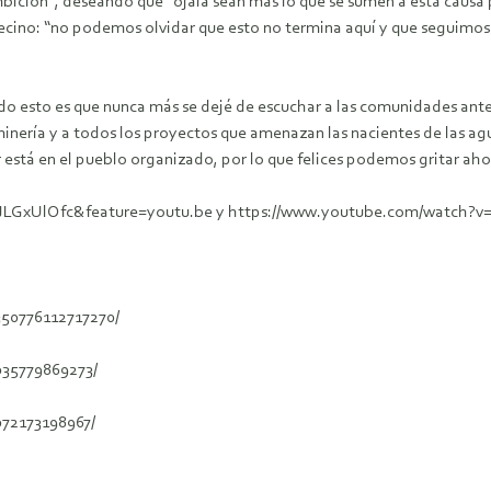
mbición”, deseando que “ojalá sean más lo que se sumen a esta causa po
vecino: “no podemos olvidar que esto no termina aquí y que seguimos 
todo esto es que nunca más se dejé de escuchar a las comunidades ant
gaminería y a todos los proyectos que amenazan las nacientes de 
tá en el pueblo organizado, por lo que felices podemos gritar aho
cJLGxUlOfc&feature=youtu.be y https://www.youtube.com/watch?
50776112717270/
035779869273/
72173198967/