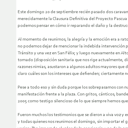
Este domingo 20 de septiembre recién pasado dos caravanas b
merecidamente la Clausura Definitiva del Proyecto Pascua
podemos pensar en cómo ir reparando el daño y la destrucc
Al momento de reunirnos, la alegría y la emoción era a rat
no podemos dejar de mencionar la indebida intervención pol
Tránsito y una vez en San Félix; y luego nuevamente en Al
tomado (disposición sanitaria que nos rige actualmente, di
razones nimias, asustaron a algunos adultos mayores que d
claro cuáles son los intereses que defienden; ciertamente no
Pese a todo eso y sin duda porque los sobrepasamos con nu
manifestación frente a la plaza. Con gritos, cánticos, band
2005 como testigo silencioso de lo que siempre hemos queri
Fueron muchos los testimonios que se dieron a viva voz y en
y todas quienes nos reunimos el domingo, sin importar el g