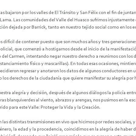
ajaron por los valles de El Tránsito y San Félix con el fin de juntar
 Lama. Las comunidades del Valle del Huasco sufrimos injustamente 
ión dejada por Barrick, tanto en nuestro tejido social como en los e
os difícil de contener puesto que son muchos años y tres generacione
icial, que comenzó a hostigarnos desde el inicio de la manifestación
to del Carmen, intentando negar nuestro derecho a reunirnos con los
stanciamiento físico y mascarillas). En todas esas ocasiones, mintie
ecidieron regresar y anotaron los datos de algunos conductores en 
 los derechos de la ciudadanía que quiere manifestar su alegría por ha
estra alegría y decisión, después de algunos diálogos la policía ent
eras blanquiverdes al viento, abrazos y arengas, nos pusimos en la e
do para este Valle: Proteger la Vida y la Creación.
 las distintas transmisiones en vivo que hicimos por redes sociales, 
énero, la edad y la procedencia, coincidimos en la alegría de haber 