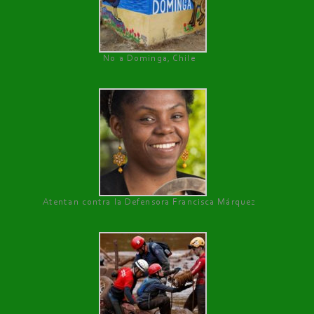
No a Dominga, Chile
Atentan contra la Defensora Francisca Márquez