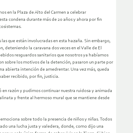
nos en la Plaza de Alto del Carmen a celebrar
esta condena durante más de 20 años y ahora por fin
cosistemas.
s las que están involucradas en esta hazaña. Sin embargo,
, deteniendo la caravana dos veces en el Valle de El
 debidos resguardos sanitarios que nosotros ya habíamos
ron sobre los motivos de la detención, pasaron un parte por
una abierta intención de amedrentar. Una vez más, queda
ber recibido, por fin, justicia.
ró en razón y pudimos continuar nuestra ruidosa y animada
scalinata y frente al hermoso mural que se mantiene desde
y emociona sobre todo la presencia de niños y niñas. Todos
dado una lucha justa y valedera, donde, como dijo una