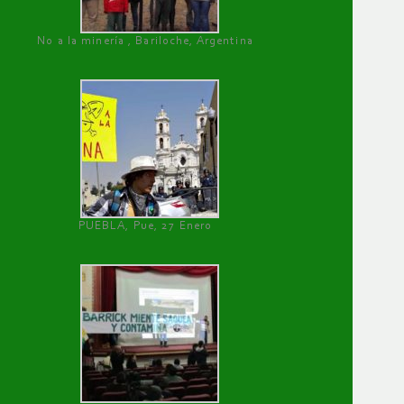
No a la minería , Bariloche, Argentina
PUEBLA, Pue, 27 Enero