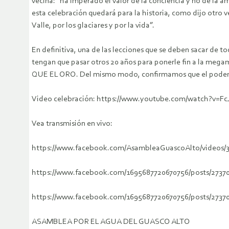
vecina: “ha imperado el valor de la conciencia y no de la a
esta celebración quedará para la historia, como dijo otro 
Valle, por los glaciares y por la vida”.
En definitiva, una de las lecciones que se deben sacar de 
tengan que pasar otros 20 años para ponerle fin a la me
QUE EL ORO. Del mismo modo, confirmamos que el poder es
Video celebración: https://www.youtube.com/watch?v=F
Vea transmisión en vivo:
https://www.facebook.com/AsambleaGuascoAlto/videos/3
https://www.facebook.com/1695687720670756/posts/2737
https://www.facebook.com/1695687720670756/posts/27370
ASAMBLEA POR EL AGUA DEL GUASCO ALTO