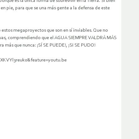
rque es la única forma de sobrevivir en la Tierra. Si bien
en pie, para que se una más gente a la defensa de este
e estos megaproyectos que son en sí inviables. Que no
las aguas, comprendiendo que el AGUA SIEMPRE VALDRÁ MÁS
ra más que nunca: ¡SÍ SE PUEDE!, ¡SI SE PUDO!
v=XKVYl3reuk0&feature=youtu.be