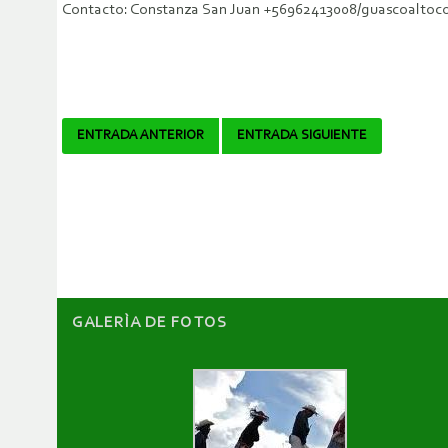
Contacto: Constanza San Juan +56962413008/guascoalt
Navegador
ENTRADA ANTERIOR
ENTRADA SIGUIENTE
de
artículos
GALERÌA DE FOTOS