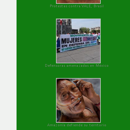
Protestas contra VALE, Brasil
Defensoras amenazadas en México
Amazonía defiende su territorio