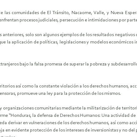
 las comunidades de El Tránsito, Nacaome, Valle, y Nueva Esperan
nfrentan procesos judiciales, persecución e intimidaciones por parte
 anteriores, solo son algunos ejemplos de los resultados negativos d
e la aplicación de políticas, legislaciones y modelos económicos i
extranjeros bajo la falsa promesa de superar la pobreza y subdesarrol
erritorios así como la constante violación a los derechos humanos, a
fensoras, promueve una ley para la protección de los mismos.
 y organizaciones comunitarias mediante la militarización de territo
forme “Honduras, la defensa de Derechos Humanos: Una actividad de 
pueda derivar en vulneraciones de los derechos humanos, así como acc
abaja en evidente protección de los intereses de inversionistas y no d