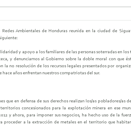
e Redes Ambientales de Honduras reunida en la ciudad de Siguat
iguiente:
idaridad y apoyo a los familiares de las personas soterradas en los
uteca, y denunciamos al Gobierno sobre la doble moral con que ést
n la no resolución de los recursos legales presentados por organiz
e hace años enfrentan nuestros compatriotas del sur.
nes que en defensa de sus derechos realizan los/as pobladores/as 
 territorios concesionados para la explotación minera en ese mu
 y ahora, para imponer sus negocios, ha hecho uso de la fuerza mi
ara proceder a la extracción de metales en el territorio que hab