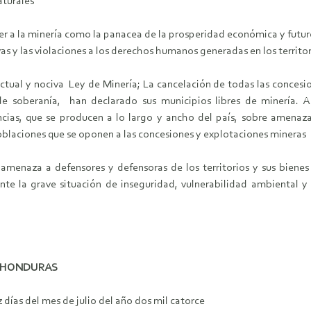
aturales
er a la minería como la panacea de la prosperidad económica y futuro
as y las violaciones a los derechos humanos generadas en los territo
actual y nociva Ley de Minería; La cancelación de todas las concesi
o de soberanía, han declarado sus municipios libres de minería
ncias, que se producen a lo largo y ancho del país, sobre amenaz
ciones que se oponen a las concesiones y explotaciones mineras en
enaza a defensores y defensoras de los territorios y sus bienes 
ante la grave situación de inseguridad, vulnerabilidad ambiental
E HONDURAS
días del mes de julio del año dos mil catorce