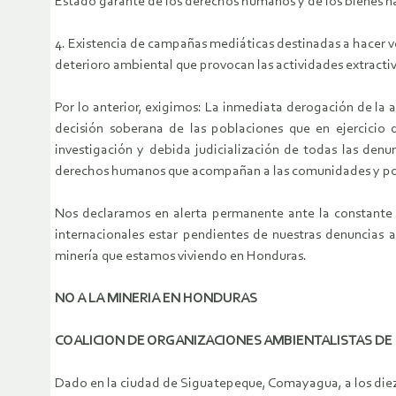
Estado garante de los derechos humanos y de los bienes n
4. Existencia de campañas mediáticas destinadas a hacer v
deterioro ambiental que provocan las actividades extractiv
Por lo anterior, exigimos: La inmediata derogación de la 
decisión soberana de las poblaciones que en ejercici
investigación y debida judicialización de todas las denu
derechos humanos que acompañan a las comunidades y pobla
Nos declaramos en alerta permanente ante la constante am
internacionales estar pendientes de nuestras denuncias 
minería que estamos viviendo en Honduras.
NO A LA MINERIA EN HONDURAS
COALICION DE ORGANIZACIONES AMBIENTALISTAS D
Dado en la ciudad de Siguatepeque, Comayagua, a los diez 