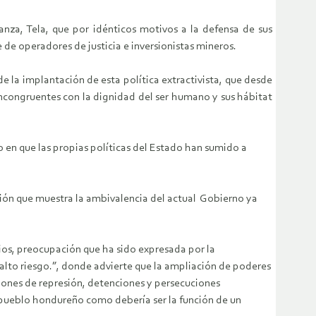
za, Tela, que por idénticos motivos a la defensa de sus
 de operadores de justicia e inversionistas mineros.
e la implantación de esta política extractivista, que desde
ncongruentes con la dignidad del ser humano y sus hábitat
lo en que las propias políticas del Estado han sumido a
cción que muestra la ambivalencia del actual Gobierno ya
rios, preocupación que ha sido expresada por la
alto riesgo.”, donde advierte que la ampliación de poderes
iones de represión, detenciones y persecuciones
el pueblo hondureño como debería ser la función de un