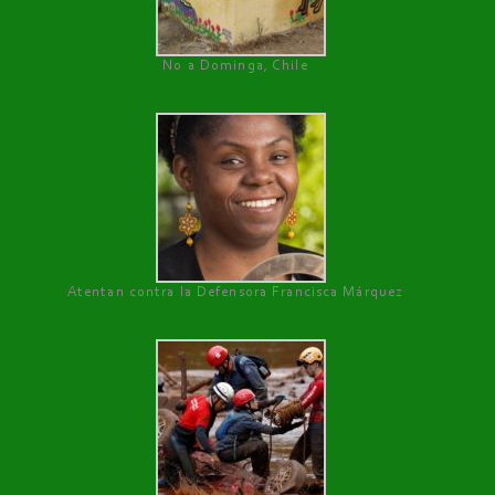
No a Dominga, Chile
Atentan contra la Defensora Francisca Márquez