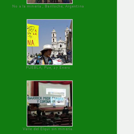
No a la minería , Bariloche, Argentina
PUEBLA, Pue, 27 Enero
Valle del Elqui sin minería.