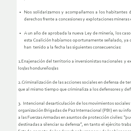
Nos solidarizamos y acompañamos a los habitantes de
derechos frente a concesiones y explotaciones mineras e
A un año de aprobada la nueva Ley de minería, los casos
esta Coalición habíamos oportunamente señalado, ya qu
han tenido a la fecha las siguientes consecuencias:
1.Enajenación del territorio a inversionistas nacionales y 
los/as hondureños/as
2.Criminalización de las acciones sociales en defensa de t
que al mismo tiempo que criminaliza a los defensores y de
3. Intencional desarticulación de los movimientos sociales
organización Brigadas de Paz Internacional (PBI) en su in
a las Fuerzas Armadas en asuntos de protección civiles: “
destinadas a silenciar su defensa”, en tanto el ejército tr