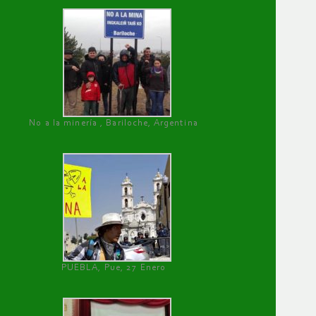
No a la minería , Bariloche, Argentina
PUEBLA, Pue, 27 Enero