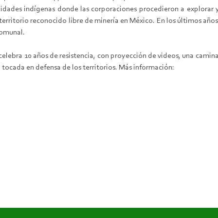
dades indígenas donde las corporaciones procedieron a explorar y 
 territorio reconocido libre de minería en México. En los últimos a
comunal.
celebra 10 años de resistencia, con proyección de videos, una camin
 tocada en defensa de los territorios. Más información: