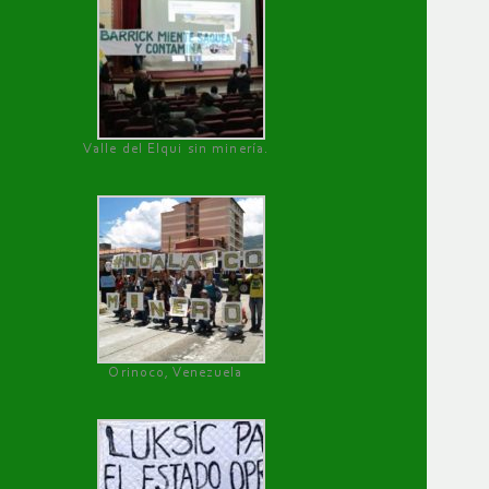
Valle del Elqui sin minería.
Orinoco, Venezuela