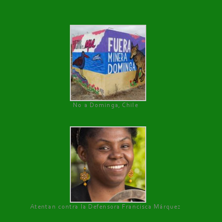
No a Dominga, Chile
Atentan contra la Defensora Francisca Márquez