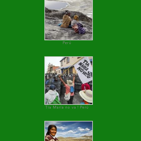
Perú
Tía María no va ! Perú