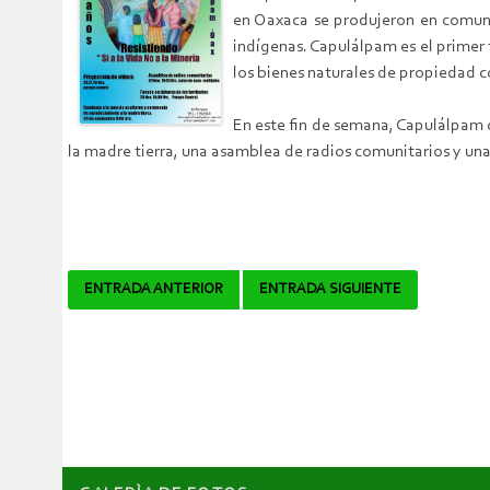
en Oaxaca se produjeron en comuni
indígenas. Capulálpam es el primer
los bienes naturales de propiedad 
En este fin de semana, Capulálpam 
la madre tierra, una asamblea de radios comunitarios y una
Navegador
ENTRADA ANTERIOR
ENTRADA SIGUIENTE
de
artículos