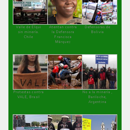
Valle de Elqui
Atentan contra
Defensoras de
sin minería.
la Defensora
Bolivia
Chile
Francisca
Márquez
Protestas contra
No a la minería ,
VALE, Brasil
Bariloche,
Argentina