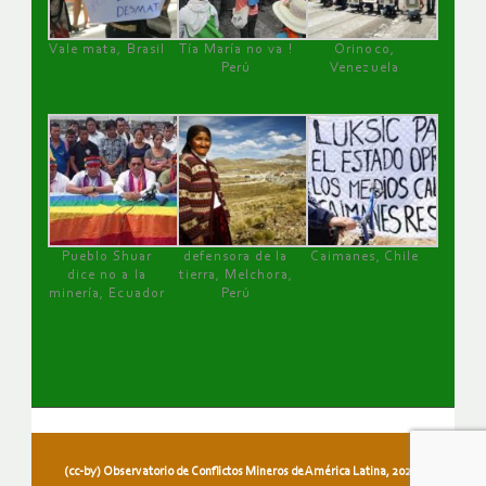
Vale mata, Brasil
Tía María no va !
Orinoco,
Perú
Venezuela
Pueblo Shuar
defensora de la
Caimanes, Chile
dice no a la
tierra, Melchora,
minería, Ecuador
Perú
(cc-by) Observatorio de Conflictos Mineros de América Latina, 2026