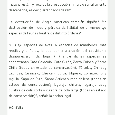
material estéril y roca de la prospección minera o sencillamente
descepados, es decir, arrancados de raíz.
La destrucción de Anglo American también significó “la
destrucción de nidos y pérdida de hábitat de al menos 40
especies de fauna silvestre de distinto órdenes”.
“(…) 34 especies de aves, 6 especies de mamíferos, más
reptiles y anfibios, lo que por la alteración del ecosistema
desaparecieron del lugar (…) entre dichas especies se
encontraban Gato Colocolo, Gato Güiña, Zorro Culpeo y Zorro
Chilla (todos en estado de conservación), Tórtolas, Chincol,
Lechuza, Cernícalo, Chercán, Loica, Jilguero, Cometocino y
Águila; Sapo de Rulo, Sapor Arriero y rana chilena (todos en
estado de conservación); lagartija chilena, lagartija azul,
culebra de cola corta y culebra de cola larga (todas en estado
de conservación)”, señala la acción legal.
Aún falta