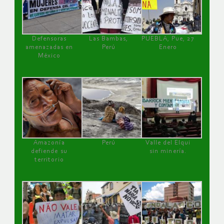
Defensoras
Las Bambas,
PUEBLA, Pue, 27
amenazadas en
Perú
Enero
México
Amazonía
Perú
Valle del Elqui
defiende su
sin minería.
territorio