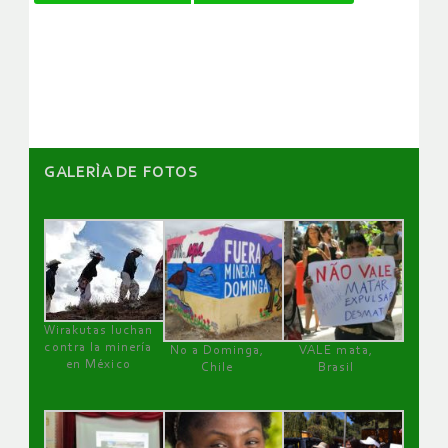
de
artículos
GALERÌA DE FOTOS
Wirakutas luchan
contra la minería
No a Dominga,
VALE mata,
en México
Chile
Brasil