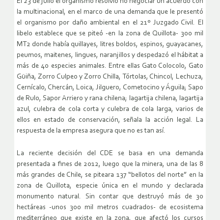
El 23 de julio el organismo resolvió no negociar un acuerdo con
la multinacional, en el marco de una demanda que le presentó
el organismo por daño ambiental en el 21º Juzgado Civil. El
libelo establece que se piteó -en la zona de Quillota- 300 mil
MT2 donde había quillayes, litres boldos, espinos, guayacanes,
peumos, maitenes, lingues, naranjillos y despedazó el hábitat a
más de 40 especies animales. Entre ellas Gato Colocolo, Gato
Güiña, Zorro Culpeo y Zorro Chilla, Tórtolas, Chincol, Lechuza,
Cernícalo, Chercán, Loica, Jilguero, Cometocino y Águila; Sapo
de Rulo, Sapor Arriero y rana chilena; lagartija chilena, lagartija
azul, culebra de cola corta y culebra de cola larga, varios de
ellos en estado de conservación, señala la acción legal. La
respuesta de la empresa asegura que no es tan así.
La reciente decisión del CDE se basa en una demanda
presentada a fines de 2012, luego que la minera, una de las 8
más grandes de Chile, se piteara 137 “bellotos del norte” en la
zona de Quillota, especie única en el mundo y declarada
monumento natural. Sin contar que destruyó más de 30
hectáreas -unos 300 mil metros cuadrados- de ecosistema
mediterráneo que existe en la zona, que afectó los cursos