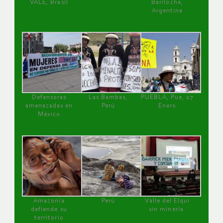
VALE, Brasil
Bariloche,
Argentina
Defensoras
Las Bambas,
PUEBLA, Pue, 27
amenazadas en
Perú
Enero
México
Amazonía
Perú
Valle del Elqui
defiende su
sin minería.
territorio