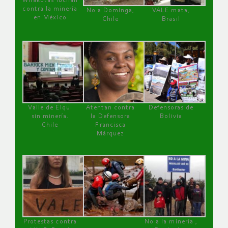
Wirakutas luchan
contra la minería
No a Dominga,
VALE mata,
en México
Chile
Brasil
Valle de Elqui
Atentan contra
Defensoras de
sin minería.
la Defensora
Bolivia
Chile
Francisca
Márquez
Protestas contra
No a la minería ,