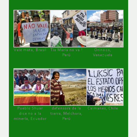
Vale mata, Brasil
Tía María no va !
Orinoco,
Perú
Venezuela
Pueblo Shuar
defensora de la
Caimanes, Chile
dice no a la
tierra, Melchora,
minería, Ecuador
Perú