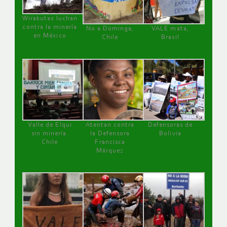
Wirakutas luchan
contra la minería
No a Dominga,
VALE mata,
en México
Chile
Brasil
Valle de Elqui
Atentan contra
Defensoras de
sin minería.
la Defensora
Bolivia
Chile
Francisca
Márquez