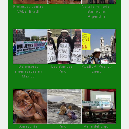
Protestas contra
No a la minería ,
VALE, Brasil
Bariloche,
Argentina
Defensoras
Las Bambas,
PUEBLA, Pue, 27
amenazadas en
Perú
Enero
México
Amazonía
Perú
Valle del Elqui