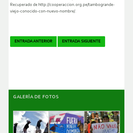
Recuperado de http://cooperaccion.org.pe/tambogrande-
viejo-conocido-con-nuevo-nombre/.
Navegador
ENTRADA ANTERIOR
ENTRADA SIGUIENTE
de
artículos
GALERÌA DE FOTOS