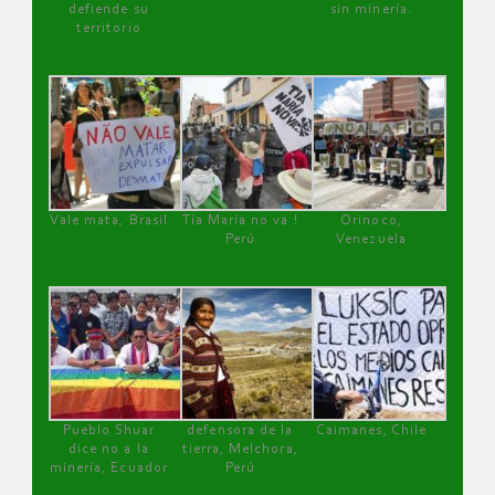
defiende su
sin minería.
territorio
Vale mata, Brasil
Tía María no va !
Orinoco,
Perú
Venezuela
Pueblo Shuar
defensora de la
Caimanes, Chile
dice no a la
tierra, Melchora,
minería, Ecuador
Perú