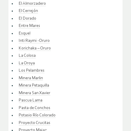
El Almorzadero
El Cerrejón
El Dorado
Entre Mares
Esquel
Inti Raymi -Oruro
Korichaka – Oruro
La Colosa
La Oroya
Los Pelambres
Minera Marlin
Minera Petaquilla
Minera San Xavier
Pascua Lama
Pasta de Conchos
Potasio Río Colorado
Proyecto Crucitas
Proyecto Majaz