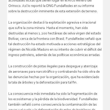
por parte de diversas organizaciones criminales, como las
actividades ilícitas que tienen lugar en el Arco Minero del
Orinoco. Así lo reportó la ONG FundaRedes en su informe
sobre la destrucción inminente de esta extensión de terreno.
La organización destacó la explotación agresiva e irracional
que sufre la zona minera. Hasta el momento, han sido
destruidas al menos 1.200 hectáreas de selva virgen del estado
Bolívar, cerca de la frontera con Brasil. FundaRedes señaló que
tal destrucción ha estado motivada a acciones estratégicas del
régimen de Nicolás Maduro en su intento de cubrir el déficit del
ingreso petrolero, además de las políticas económicas erradas.
La construcción de pistas ilegales para despegue y aterrizaje
de aeronaves para narcotráfico y contrabando ha sido otra de
las denuncias hechas por la organización, que ha evidenciado
la tala de árboles y la deforestación para tal fin.
La consecuencia más inmediata ha sido la fragmentación de
los ecosistemas y la pérdida de la biodiversidad. FundaRedes