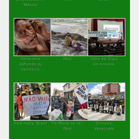
México
Amazonía
Perú
Valle del Elqui
defiende su
sin minería.
territorio
Vale mata, Brasil
Tía María no va !
Orinoco,
Perú
Venezuela