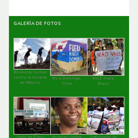
GALERÌA DE FOTOS
Wirakutas luchan
contra la minería
No a Dominga,
VALE mata,
en México
Chile
Brasil
Valle de Elqui
Atentan contra
Defensoras de