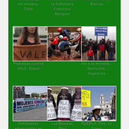
sin minería.
la Defensora
Bolivia
Chile
Francisca
Márquez
Protestas contra
No a la minería ,
VALE, Brasil
Bariloche,
Argentina
Defensoras
Las Bambas,
PUEBLA, Pue, 27
amenazadas en
Perú
Enero