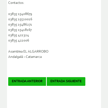
Contactos:
03835 15408679
03835 15520016
03835 15486271
03835 15418167
03835 422324
03835 422006
Asamblea EL ALGARROBO
Andalgalá – Catamarca
Navegador
ENTRADA ANTERIOR
ENTRADA SIGUIENTE
de
artículos