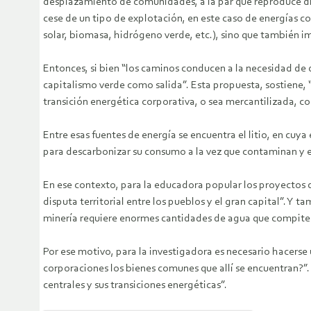
desplazamiento de comunidades, a la par que reproduce di
cese de un tipo de explotación, en este caso de energías 
solar, biomasa, hidrógeno verde, etc.), sino que también im
Entonces, si bien “los caminos conducen a la necesidad de 
capitalismo verde como salida”. Esta propuesta, sostiene, 
transición energética corporativa, o sea mercantilizada, c
Entre esas fuentes de energía se encuentra el litio, en cuya
para descarbonizar su consumo a la vez que contaminan y ex
En ese contexto, para la educadora popular los proyectos d
disputa territorial entre los pueblos y el gran capital”. Y
minería requiere enormes cantidades de agua que compiten 
Por ese motivo, para la investigadora es necesario hacerse u
corporaciones los bienes comunes que allí se encuentran?”.
centrales y sus transiciones energéticas”.