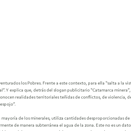
turados los Pobres. Frente a este contexto, para ella “salta a la vi
l”. Y explica que, detrás del slogan publicitario “Catamarca minera”
conocen realidades territoriales teñidas de conflictos, de violencia, d
despojo”.
a mayoría de los minerales, utiliza cantidades desproporcionadas de a
ente de manera subterránea el agua de la zona. Este no es un dato