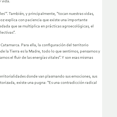
 vida.
es’”. También, y principalmente, “tocan nuestras vidas,
ráoz explica con paciencia que existe una importante
edada que se multiplica en prácticas agroecológicas, el
lectivas”.
atamarca. Para ella, la configuración del territorio
nde la Tierra es la Madre, todo lo que sentimos, pensamos y
s el fluir de las energías vitales”. Y son esas mismas
erritorialidades donde van plasmando sus emociones, sus
torizada, existe una pugna: “Es una contradicción radical