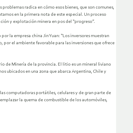
ales problemas radica en cómo esos bienes, que son comunes,
ntamos en la primera nota de este especial. Un proceso
ión y explotación minera en pos del “progreso”.
o por la empresa china Jin Yuan: “Los inversores muestran
o, por el ambiente favorable para las inversiones que ofrece
 de Minería de la provincia. El litio es un mineral liviano
inos ubicados en una zona que abarca Argentina, Chile y
 las computadoras portátiles, celulares y de gran parte de
a reemplazar la quema de combustible de los automóviles,