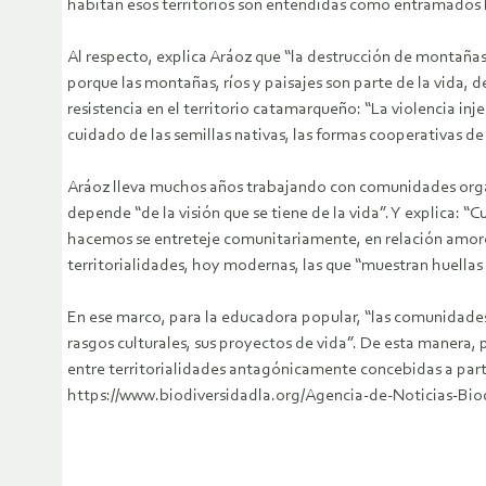
habitan esos territorios son entendidas como entramados h
Al respecto, explica Aráoz que “la destrucción de montañas
porque las montañas, ríos y paisajes son parte de la vida, 
resistencia en el territorio catamarqueño: “La violencia i
cuidado de las semillas nativas, las formas cooperativas d
Aráoz lleva muchos años trabajando con comunidades organiz
depende “de la visión que se tiene de la vida”. Y explica:
hacemos se entreteje comunitariamente, en relación amoros
territorialidades, hoy modernas, las que “muestran huellas 
En ese marco, para la educadora popular, “las comunidade
rasgos culturales, sus proyectos de vida”. De esta manera,
entre territorialidades antagónicamente concebidas a part
https://www.biodiversidadla.org/Agencia-de-Noticias-Bi