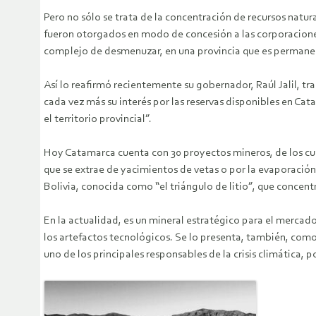
Pero no sólo se trata de la concentración de recursos natu
fueron otorgados en modo de concesión a las corporaciones
complejo de desmenuzar, en una provincia que es permanen
Así lo reafirmó recientemente su gobernador, Raúl Jalil, tr
cada vez más su interés por las reservas disponibles en Cat
el territorio provincial”.
Hoy Catamarca cuenta con 30 proyectos mineros, de los cuales
que se extrae de yacimientos de vetas o por la evaporación
Bolivia, conocida como “el triángulo de litio”, que concentr
En la actualidad, es un mineral estratégico para el mercado
los artefactos tecnológicos. Se lo presenta, también, como
uno de los principales responsables de la crisis climática, po