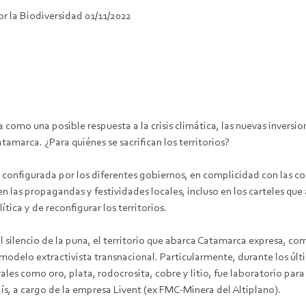
or la Biodiversidad 01/11/2022
a como una posible respuesta a la crisis climática, las nuevas inversio
amarca. ¿Para quiénes se sacrifican los territorios?
 configurada por los diferentes gobiernos, en complicidad con las cor
n las propagandas y festividades locales, incluso en los carteles qu
ica y de reconfigurar los territorios.
silencio de la puna, el territorio que abarca Catamarca expresa, co
modelo extractivista transnacional. Particularmente, durante los últ
es como oro, plata, rodocrosita, cobre y litio, fue laboratorio para l
ís, a cargo de la empresa Livent (ex FMC-Minera del Altiplano).