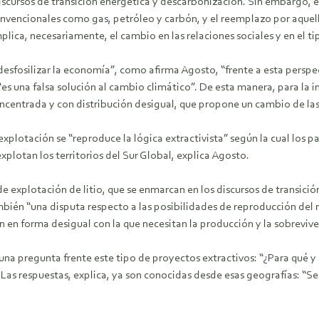
scursos de transición energética y descarbonización. Sin embargo, e
convencionales como gas, petróleo y carbón, y el reemplazo por aquel
plica, necesariamente, el cambio en las relaciones sociales y en el 
desfosilizar la economía”, como afirma Agosto, “frente a esta perspe
“es una falsa solución al cambio climático”. De esta manera, para la 
oncentrada y con distribución desigual, que propone un cambio de las
 explotación se “reproduce la lógica extractivista” según la cual los p
plotan los territorios del Sur Global, explica Agosto.
e explotación de litio, que se enmarcan en los discursos de transici
 también “una disputa respecto a las posibilidades de reproducción d
en forma desigual con la que necesitan la producción y la sobrevive
na pregunta frente este tipo de proyectos extractivos: “¿Para qué y pa
 Las respuestas, explica, ya son conocidas desde esas geografías: “S