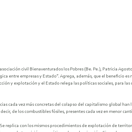
asociación civil Bienaventurados los Pobres (Be. Pe.), Patricia Agosto
atégica entre empresas y Estado”. Agrega, además, que el beneficio 
ción y explotación y el Estado relega las políticas sociales, para las
encias cada vez más concretas del colapso del capitalismo global han 
 decir, de los combustibles fósiles, presentes cada vez en menor cant
or. Se replica con los mismos procedimientos de explotación de terri