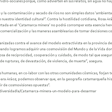
idro-sociales porque, como advierten en sus relatos, sin agua no hay
 y la contaminación y secado de ríos no son simples datos ‘ambiental
de nuestra identidad cultural”. Contra la hostilidad cotidiana, Rosa A
njertada en el ‘Catamarca minera’ no podrá corromper esta esencia her
e comercialización y las maneras asamblearias de tomar decisiones co
adas contra el avance del modelo extractivista en la provincia de C
 “Cuando logramos adquirir una cosmovisión del Mundo y de la Vida do
a de reciprocidad, cooperación y cuidado, de modo tal que aseguramo
de rupturas, de devastación, de violencia, de muerte”, asegura.
s humanas, en co-labor con las otras comunidades cósmicas, forjan t
 para Aráoz, podemos observar que, en la geografía catamarqueña his
ir de cosmovisiones opuestas”.
odiversidadla/Catamarca-minera-un-modelo-para-desarmar