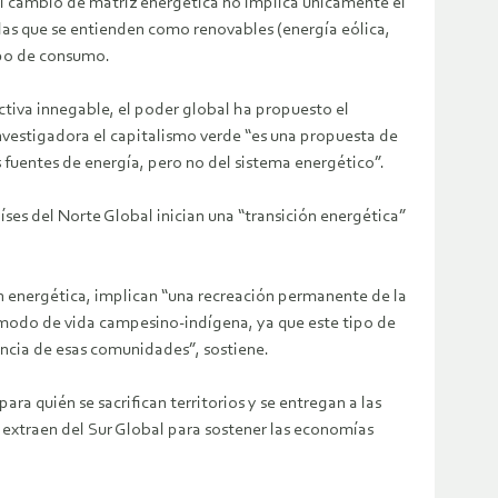
l cambio de matriz energética no implica únicamente el
las que se entienden como renovables (energía eólica,
tipo de consumo.
ctiva innegable, el poder global ha propuesto el
investigadora el capitalismo verde “es una propuesta de
 fuentes de energía, pero no del sistema energético”.
aíses del Norte Global inician una “transición energética”
ón energética, implican “una recreación permanente de la
el modo de vida campesino-indígena, ya que este tipo de
ncia de esas comunidades”, sostiene.
ra quién se sacrifican territorios y se entregan a las
e extraen del Sur Global para sostener las economías