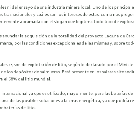
rales ni del ensayo de una industria minera local. Uno de los princip
 trasnacionales y cuáles son los intereses de éstas, como nos pregu
temente abrumada con el slogan que legitima todo tipo de explorac
as anunciar la adquisición de la totalidad del proyecto Laguna de Car
amarca, por las condiciones excepcionales de las mismas y, sobre tod
 14 son de explotación de litio, según lo declarado por el Ministerio
 de los depósitos de salmueras. Está presente en los salares altoand
a el 68% del litio mundial.
 internacional ya que es utilizado, mayormente, para las baterías de
 una de las posibles soluciones a la crisis energética, ya que podrí
r baterías de litio.