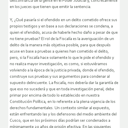
desconfianza de la gente en el Poder Judicial y, concretamente
en los jueces que tienen que emitir la sentencia.
Y, ¿Qué pasaría si el ofendido en un delito cometido ofrece sus
propios testigos y en base a sus declaraciones se condena, a
quien el ofendido, acusa de haberle hecho daño a pesar de que
no tiene pruebas? El rol de la Fiscalía es la averiguación de un
delito de la manera más objetiva posible, para que después
acuse en base a pruebas a quienes han cometido el delito,
pero, si la Fiscalía hace solamente lo que le pide el ofendido y
no realiza mayor investigación, es como, si estuviéramos
volviendo a la época de la justicia privada, donde el ofendido,
construye sus pruebas y sus argumentos para condenar al
supuesto delincuente. La fiscalía, nos debería dar la garantía de
que eso no sucederá y que en toda investigación penal, debe
primar por encima de todo lo establecido en nuestra
Constitución Política, en lo referente a la plena vigencia de los
derechos fundamentales. Un contexto similar al expuesto,
están enfrentando las y los defensores del medio ambiente del
Cusco, que en los próximos días podrían ser condenados a
mínimamente 20 años de prisión efectiva. En las siguientes