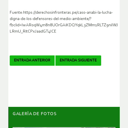
Fuente:https://derechosinfronteras.pe/caso-anabi-la-lucha-
digna-de-los-defensores-del-medio-ambiente/?
fbclid=IwAR0qW4m8n8UOrGAiKDQYqkL3ZMm1RLTZ9niIWJ
LRmU_RitCPxJaadGT4ICE
Navegador
ENTRADA ANTERIOR
ENTRADA SIGUIENTE
de
artículos
GALERÌA DE FOTOS