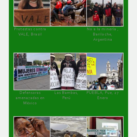
Protestas contra
No a la minería ,
VALE, Brasil
Bariloche,
Argentina
Defensoras
Las Bambas,
PUEBLA, Pue, 27
amenazadas en
Perú
Enero
México