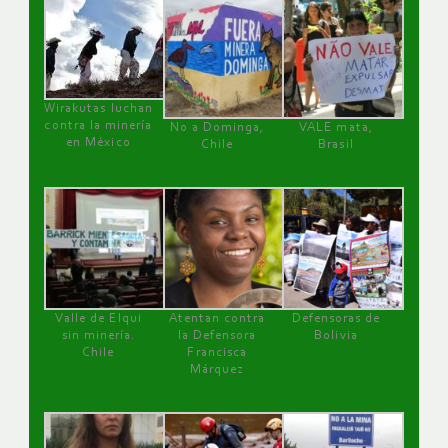
Wirakutas luchan
contra la minería
No a Dominga,
VALE mata,
en México
Chile
Brasil
Valle de Elqui
Atentan contra
Defensoras de
sin minería.
la Defensora
Bolivia
Chile
Francisca
Márquez