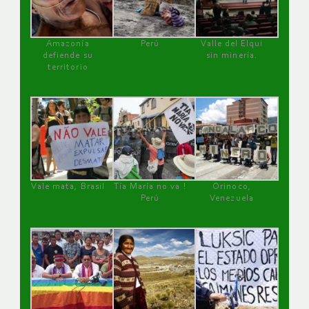
Amazonía
Perú
Valle del Elqui
defiende su
sin minería.
territorio
Vale mata, Brasil
Tía María no va !
Orinoco,
Perú
Venezuela