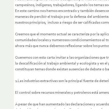
campesinos, indígenas, trabajadores, ligando los temas soc
En este camino nos hemos encontrado y también desencontra
maneras de percibir el trabajo por la defensa del ambiente
nuestros principios, incluso a riesgo de ser calificadas com
Creemos que el momento actual se caracteriza por la aplic
comunidades locales y numerosos condicionamientos al tr
ahora más que nunca debemos reflexionar sobre los puntos 
Queremos con esta carta invitar a las organizaciones que t
la descalificación al trabajo ambiental y ecologista y en 
constituyan temas donde existan ausencias de debate o bar
1.Las industrias extractivas son la principal fuente de deter
El control sobre recursos minerales y petroleros está amen
A pesar de que han aumentado las declaraciones y acuerdos