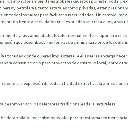
nte a los impactos ambientales globales causados por este modelo ex
mineras y petroleras, tanto estatales como privadas, están presiona
ivas en todos los países para facilitar sus actividades. Un cambio im
tado frente a actividades que les puedan afectar a ellos, a sus tierr
l ambiente y las comunidades locales normalmente se oponen a ellas. 
epresión que desembocan en formas de criminalización de los defe
as zonas en donde quieren implantarse. A ellas se les encarga hacer e
s para conservación o para proyectos de desarrollo local, entre otra
epudio a la expansión de toda actividad extractiva, la afirmación de
ma de romper con los defensores tradicionales de la naturaleza.
s ha desarrollado mecanismos legales para transformar en mercancías 