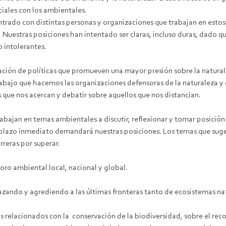
iales con los ambientales.
do con distintas personas y organizaciones que trabajan en estos t
. Nuestras posiciones han intentado ser claras, incluso duras, dado q
o intolerantes.
ación de políticas que promueven una mayor presión sobre la natura
abajo que hacemos las organizaciones defensoras de la naturaleza 
que nos acercan y debatir sobre aquellos que nos distancian.
rabajan en temas ambientales a discutir, reflexionar y tomar posició
el plazo inmediato demandará nuestras posiciones. Los temas que sug
reras por superar.
ioro ambiental local, nacional y global.
azando y agrediendo a las últimas fronteras tanto de ecosistemas na
 relacionados con la conservación de la biodiversidad, sobre el rec