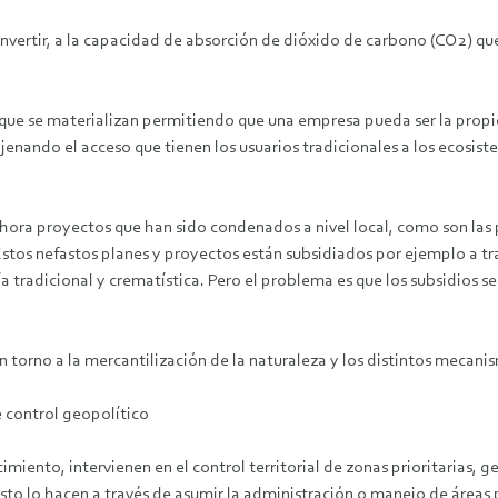
nvertir, a la capacidad de absorción de dióxido de carbono (CO2) que
que se materializan permitiendo que una empresa pueda ser la propie
najenando el acceso que tienen los usuarios tradicionales a los ecos
ahora proyectos que han sido condenados a nivel local, como son las
 Estos nefastos planes y proyectos están subsidiados por ejemplo a tr
a tradicional y crematística. Pero el problema es que los subsidios 
n torno a la mercantilización de la naturaleza y los distintos mecan
e control geopolítico
miento, intervienen en el control territorial de zonas prioritarias, 
sto lo hacen a través de asumir la administración o manejo de áreas