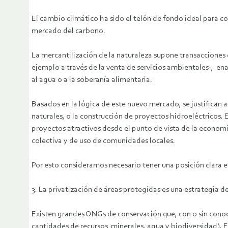
El cambio climático ha sido el telón de fondo ideal para co
mercado del carbono.
La mercantilización de la naturaleza supone transacciones 
ejemplo a través de la venta de servicios ambientales-, e
al agua o a la soberanía alimentaria.
Basados en la lógica de este nuevo mercado, se justifican 
naturales, o la construcción de proyectos hidroeléctricos.
proyectos atractivos desde el punto de vista de la economí
colectiva y de uso de comunidades locales.
Por esto consideramos necesario tener una posición clara e
3. La privatización de áreas protegidas es una estrategia d
Existen grandes ONGs de conservación que, con o sin conoci
cantidades de recursos minerales, agua y biodiversidad). E