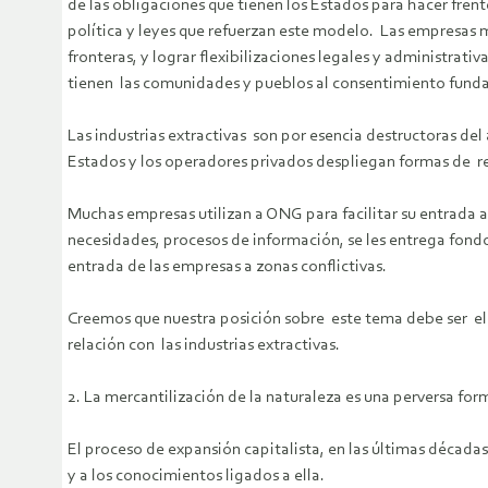
de las obligaciones que tienen los Estados para hacer fre
política y leyes que refuerzan este modelo. Las empresas 
fronteras, y lograr flexibilizaciones legales y administrat
tienen las comunidades y pueblos al consentimiento fundamen
Las industrias extractivas son por esencia destructoras de
Estados y los operadores privados despliegan formas de r
Muchas empresas utilizan a ONG para facilitar su entrada a l
necesidades, procesos de información, se les entrega fondo
entrada de las empresas a zonas conflictivas.
Creemos que nuestra posición sobre este tema debe ser el r
relación con las industrias extractivas.
2. La mercantilización de la naturaleza es una perversa for
El proceso de expansión capitalista, en las últimas década
y a los conocimientos ligados a ella.