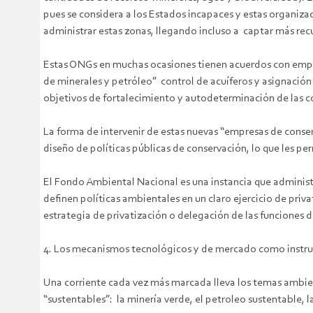
pues se considera a los Estados incapaces y estas organiza
administrar estas zonas, llegando incluso a captar más re
Estas ONGs en muchas ocasiones tienen acuerdos con empre
de minerales y petróleo” control de acuíferos y asignación
objetivos de fortalecimiento y autodeterminación de las 
La forma de intervenir de estas nuevas “empresas de conser
diseño de políticas públicas de conservación, lo que les per
El Fondo Ambiental Nacional es una instancia que administ
definen políticas ambientales en un claro ejercicio de pri
estrategia de privatización o delegación de las funciones d
4. Los mecanismos tecnológicos y de mercado como instrum
Una corriente cada vez más marcada lleva los temas ambien
“sustentables”: la minería verde, el petroleo sustentable, l