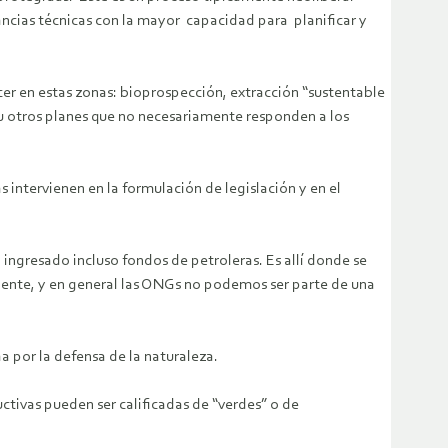
ancias técnicas con la mayor capacidad para planificar y
r en estas zonas: bioprospección, extracción “sustentable
 u otros planes que no necesariamente responden a los
intervienen en la formulación de legislación y en el
ngresado incluso fondos de petroleras. Es allí donde se
biente, y en general las ONGs no podemos ser parte de una
por la defensa de la naturaleza.
tivas pueden ser calificadas de “verdes” o de