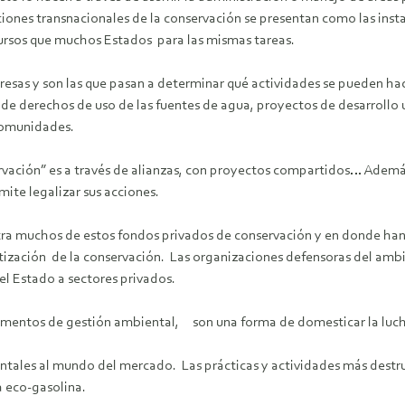
ciones transnacionales de la conservación se presentan como las inst
cursos que muchos Estados para las mismas tareas.
sas y son las que pasan a determinar qué actividades se pueden hace
 de derechos de uso de las fuentes de agua, proyectos de desarrollo
comunidades.
vación” es a través de alianzas, con proyectos compartidos… Además 
mite legalizar sus acciones.
ra muchos de estos fondos privados de conservación y en donde han i
vatización de la conservación. Las organizaciones defensoras del am
el Estado a sectores privados.
entos de gestión ambiental, son una forma de domesticar la lucha 
tales al mundo del mercado. Las prácticas y actividades más destruc
a eco-gasolina.