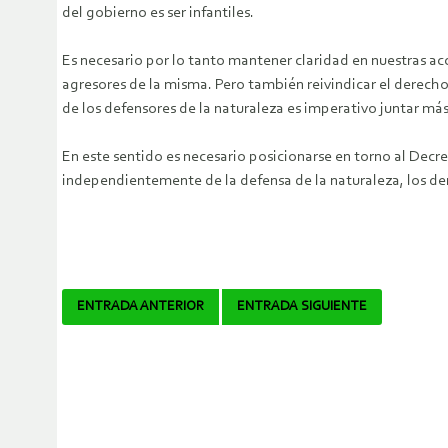
del gobierno es ser infantiles.
Es necesario por lo tanto mantener claridad en nuestras acc
agresores de la misma. Pero también reivindicar el derecho
de los defensores de la naturaleza es imperativo juntar m
En este sentido es necesario posicionarse en torno al Decre
independientemente de la defensa de la naturaleza, los de
Navegador
ENTRADA ANTERIOR
ENTRADA SIGUIENTE
de
artículos