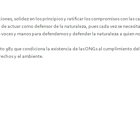
iones, solidez en los principios y ratificar los compromisos con las c
 de actuar como defensor de la naturaleza, pues cada vez se necesita
ás voces y manos para defendernos y defender la naturaleza a quien 
to 982 que condiciona la existencia de las ONGs al cumplimiento del p
rechos y el ambiente.