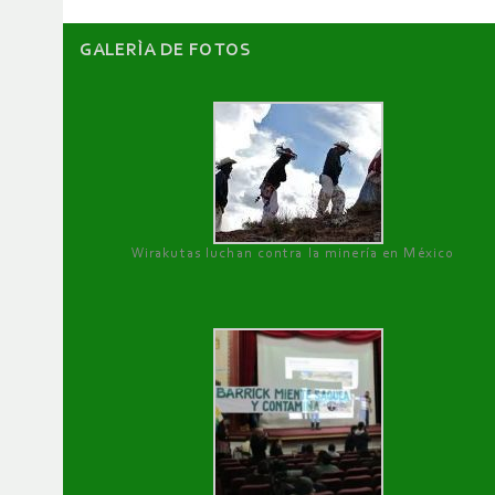
GALERÌA DE FOTOS
Wirakutas luchan contra la minería en México