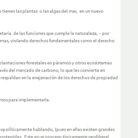
 tienen las plantas o las algas del mar, en un nuevo
taria de las funciones que cumple la naturaleza, – por
istemas, violando derechos fundamentales como el derecho
 plantaciones forestales en páramos y otros ecosistemas
avés del mercado de carbono, lo que les convierte en
se respaldan en la enajenación de los derechos de propiedad
ismos para implementarla.
geopolíticamente hablando, (pues en ellas existen grandes
 protegidas. Este es un proceso típicamente neoliberal