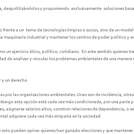
ia, despolitizándolos y proponiendo exclusivamente soluciones basa
rente a un tema de tecnologías limpias o sucias, sino de un modelo 
a maquinaria industrial y mantener los centros de poder político y 
mo un ejercicio ético, político, cotidiano. En este sentido quienes
dad de analizar y vincular los problemas ambientales de una manera 
er y un derecho
s por las organizaciones ambientales. Unas son de incidencia, otra
embargo esta opción está cada vez más condicionada, por una parte po
s, asignarse salarios altos, construir relaciones de dependencia, o 
ntal adquiere cada vez más simpatía en la sociedad.
ue solo pueden opinar quienes han ganado elecciones y que mantener p