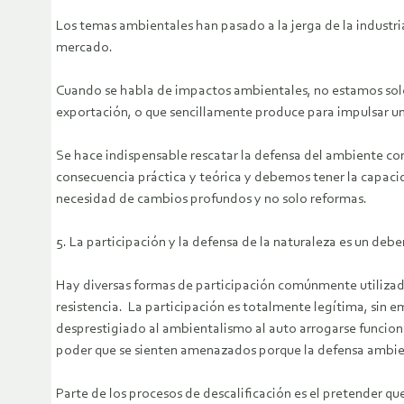
Los temas ambientales han pasado a la jerga de la industr
mercado.
Cuando se habla de impactos ambientales, no estamos solo f
exportación, o que sencillamente produce para impulsar un
Se hace indispensable rescatar la defensa del ambiente co
consecuencia práctica y teórica y debemos tener la capaci
necesidad de cambios profundos y no solo reformas.
5. La participación y la defensa de la naturaleza es un deb
Hay diversas formas de participación comúnmente utilizada
resistencia. La participación es totalmente legítima, sin 
desprestigiado al ambientalismo al auto arrogarse funcione
poder que se sienten amenazados porque la defensa ambie
Parte de los procesos de descalificación es el pretender q