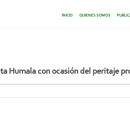
SALTAR AL CONTENIDO.
INICIO
QUIENES SOMOS
PUBLI
nta Humala con ocasión del peritaje p