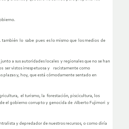
u gobierno.
Ud. también lo sabe pues es lo mismo que los medios de
unto a sus autoridades locales y regionales que no se han
os ser vistos irrespetuosa y racistamente como
s plazas y, hoy, que está cómodamente sentado en
cultura, el turismo, la forestación, piscicultura, los
sde el gobierno corrupto y genocida de Alberto Fujimori y
ralista y depredador de nuestros recursos, o como diría