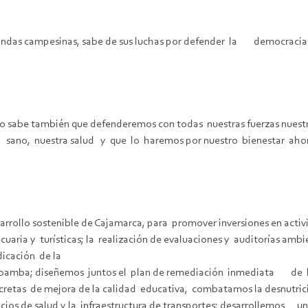
s rondas campesinas, sabe de sus luchas por defender la democracia
mo sabe también que defenderemos con todas nuestras fuerzas nues
e sano, nuestra salud y que lo haremos por nuestro bienestar aho
arrollo sostenible de Cajamarca, para promover inversiones en activ
ia y turísticas; la realización de evaluaciones y auditorías ambie
radicación de la
ajabamba; diseñemos juntos el plan de remediación inmediata de l
etas de mejora de la calidad educativa, combatamos la desnutrició
icios de salud y la infraestructura de transportes; desarrollemos un