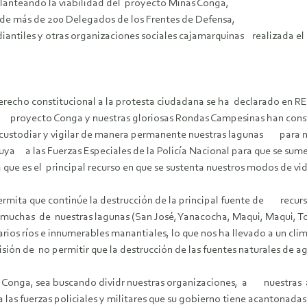
 planteando la viabilidad del proyecto Minas Conga,
l de más de 200 Delegados de los Frentes de Defensa,
antiles y otras organizaciones sociales cajamarquinas realizada el l
su derecho constitucional a la protesta ciudadana se ha declara
l proyecto Conga y nuestras gloriosas Rondas Campesinas han cons
 custodiar y vigilar de manera permanente nuestras lagunas para no 
truya a las Fuerzas Especiales de la Policía Nacional para que se su
 que es el principal recurso en que se sustenta nuestros modos de 
rmita que continúe la destrucción de la principal fuente de recurs
muchas de nuestras lagunas (San José, Yanacocha, Maqui, Maqui, T
ios ríos e innumerables manantiales, lo que nos ha llevado a un cli
ión de no permitir que la destrucción de las fuentes naturales de 
as Conga, sea buscando dividr nuestras organizaciones, a nuestras a
a las fuerzas policiales y militares que su gobierno tiene acantona