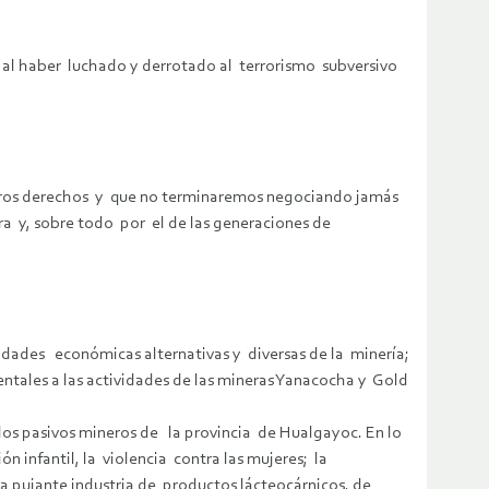
 al haber luchado y derrotado al terrorismo subversivo
tros derechos y que no terminaremos negociando jamás
ra y, sobre todo por el de las generaciones de
idades económicas alternativas y diversas de la minería;
ntales a las actividades de las mineras Yanacocha y Gold
os pasivos mineros de la provincia de Hualgayoc. En lo
n infantil, la violencia contra las mujeres; la
a pujante industria de productos lácteocárnicos, de