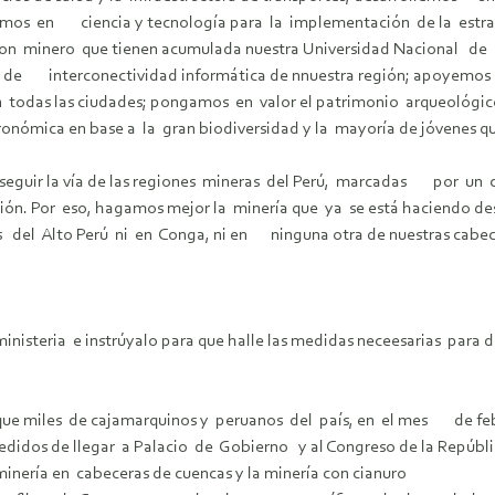
tamos en ciencia y tecnología para la implementación de la estra
on minero que tienen acumulada nuestra Universidad Nacional de
n de interconectividad informática de nnuestra región; apoyemos 
n todas las ciudades; pongamos en valor el patrimonio arqueológic
tronómica en base a la gran biodiversidad y la mayoría de jóvenes 
seguir la vía de las regiones mineras del Perú, marcadas por u
ación. Por eso, hagamos mejor la minería que ya se está haciend
nas del Alto Perú ni en Conga, ni en ninguna otra de nuestras ca
nisteria e instrúyalo para que halle las medidas neceesarias para d
 que miles de cajamarquinos y peruanos del país, en el mes de f
idos de llegar a Palacio de Gobierno y al Congreso de la Repúbli
inería en cabeceras de cuencas y la minería con cianuro