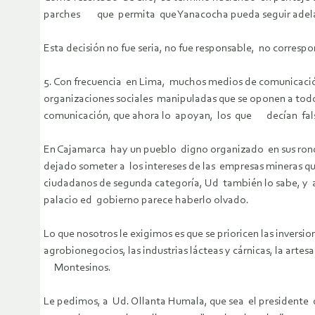
parches que permita que Yanacocha pueda seguir adela
Esta decisión no fue seria, no fue responsable, no corre
5. Con frecuencia en Lima, muchos medios de comunica
organizaciones sociales manipuladas que se oponen a tod
comunicación, que ahora lo apoyan, los que decían f
En Cajamarca hay un pueblo digno organizado en sus rondas
dejado someter a los intereses de las empresas mineras q
ciudadanos de segunda categoría, Ud también lo sabe, y
palacio ed gobierno parece haberlo olvado.
Lo que nosotros le exigimos es que se prioricen las inversi
agrobionegocios, las industrias lácteas y cárnicas, la a
Montesinos.
Le pedimos, a Ud. Ollanta Humala, que sea el presidente 