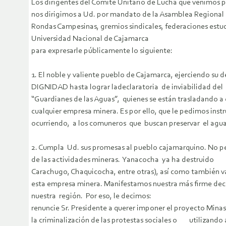
Los dirigentes del Comité Unitario de Lucha que venimos
nos dirigimos a Ud. por mandato de la Asamblea Regiona
Rondas Campesinas, gremios sindicales, federaciones estudi
Universidad Nacional de Cajamarca
para expresarle públicamente lo siguiente:
1. El noble y valiente pueblo de Cajamarca, ejerciendo 
DIGNIDAD hasta lograr ladeclaratoria de inviabilidad de
“Guardianes de las Aguas”, quienes se están trasladando a
cualquier empresa minera. Es por ello, que le pedimos ins
ocurriendo, a los comuneros que buscan preservar el agua
2. Cumpla Ud. sus promesas al pueblo cajamarquino. No pe
de las actividades mineras. Yanacocha ya ha destruido 
Carachugo, Chaquicocha, entre otras), así como también var
esta empresa minera. Manifestamos nuestra más firme decis
nuestra región. Por eso, le decimos:
renuncie Sr. Presidente a querer imponer el proyecto Min
la criminalización de las protestas sociales o utilizando 