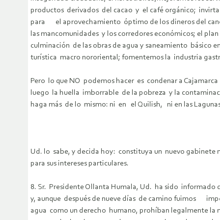
productos derivados del cacao y el café orgánico; invir
para el aprovechamiento óptimo de los dineros del can
las mancomunidades y los corredores económicos; el pla
culminación de las obras de agua y saneamiento básico e
turística macro nororiental; fomentemos la industria gas
Pero lo que NO podemos hacer es condenar a Cajamarca 
luego la huella imborrable de la pobreza y la contamin
haga más de lo mismo: ni en el Quilish, ni en las Lagu
Ud. lo sabe, y decida hoy: constituya un nuevo gabinete mi
para sus intereses particulares.
8. Sr. Presidente Ollanta Humala, Ud. ha sido informado
y, aunque después de nueve días de camino fuimos imped
agua como un derecho humano, prohíban legalmente la m