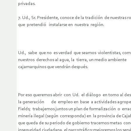
privadas.
7. Ud., Sr. Presidente, conoce de la tradición de nuestra
que pretendió instalarse en nuestra región.
Ud., sabe que no es verdad que seamos violentistas, co
nuestros derechos al agua, la tierra, un medio ambient
cajamarquinos que vendrán después.
Por eso queremos abrir con Ud. el diálogo en torno al des
la generación de empleo en base a actividades agropecuar
Fields; trabajemos juntos un plan de formalización o er
minería ilegal (según corresponda) en la provincia de C
que queda de su periodo de gobierno tracemos metas concr
inseguridad ciudadana, el narcotráfico;mejoremos los serv