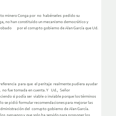
cto minero Conga por no habérseles pedido su
nga, no han constituido un mecanismo democrático y
 aprobado por el corrupto gobierno de Alan García que Ud.
ferencia para que el peritaje realmente pudiera ayudar
rgo, no fue tomada en cuenta. Y Ud., Señor
endo si podía ser viable o inviable porque los términos
lo se pidió formular recomendaciones para mejorar las
ministración del corrupto gobierno de Alan García.
os peruanos y que solo ha servido para proponer los