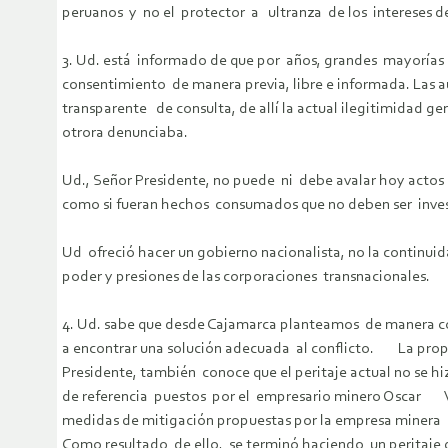
peruanos y no el protector a ultranza de los intereses
3. Ud. está informado de que por años, grandes mayorías
consentimiento de manera previa, libre e informada. Las
transparente de consulta, de allí la actual ilegitimidad
otrora denunciaba.
Ud., Señor Presidente, no puede ni debe avalar hoy actos
como si fueran hechos consumados que no deben ser inve
Ud ofreció hacer un gobierno nacionalista, no la continu
poder y presiones de las corporaciones transnaciona
4. Ud. sabe que desde Cajamarca planteamos de manera c
a encontrar una solución adecuada al conflicto. La pro
Presidente, también conoce que el peritaje actual no se 
de referencia puestos por el empresario minero Oscar Val
medidas de mitigación propuestas por la empresa minera 
Como resultado de ello, se terminó haciendo un peritaje 