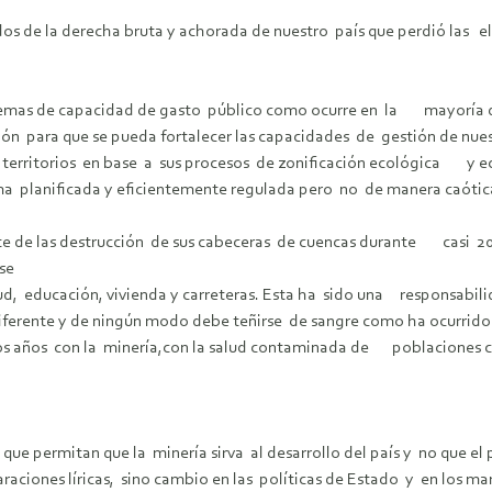
s de la derecha bruta y achorada de nuestro país que perdió las el
roblemas de capacidad de gasto público como ocurre en la mayoría 
ión para que se pueda fortalecer las capacidades de gestión de nue
s territorios en base a sus procesos de zonificación ecológica y 
a planificada y eficientemente regulada pero no de manera caót
te de las destrucción de sus cabeceras de cuencas durante casi 20
no se
ud, educación, vivienda y carreteras. Esta ha sido una responsabil
iferente y de ningún modo debe teñirse de sangre como ha ocurrid
mos años con la minería,con la salud contaminada de poblaciones 
e permitan que la minería sirva al desarrollo del país y no que el p
ciones líricas, sino cambio en las políticas de Estado y en los ma