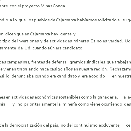
nte con el proyecto Minas Conga.
spondió a lo que los pueblos de Cajamarca habíamos solicitado a s
ción dicen que en Cajamarca hay gente y
o tipo de inversiones y de actividades mineras. Es no es verdad. 
alsamente de Ud. cuando aún era candidato.
 campesinas, frentes de defensa, gremios sindicales que trabajan j
ue vienen trabajando hace casi 20 años en nuestra región. Rechazam
 así lo denunciaba cuando era candidato y era acogido en nuestra
ones en actividades económicas sostenibles como la ganadería, la agri
rtesanía y no prioritariamente la minería como viene ocurriendo de
de la democratización del país, no del continuismo excluyente, cent