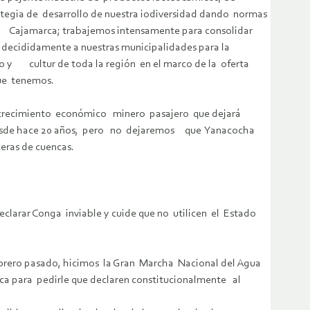
tegia de desarrollo de nuestra iodiversidad dando normas
 Cajamarca; trabajemos intensamente para consolidar
decididamente a nuestras municipalidades para la
o y cultur de toda la región en el marco de la oferta
que tenemos.
n crecimiento económico minero pasajero que dejará
o desde hace 20 años, pero no dejaremos que Yanacocha
beceras de cuencas.
eclarar Conga inviable y cuide que no utilicen el Estado
ebrero pasado, hicimos la Gran Marcha Nacional del Agua
ca para pedirle que declaren constitucionalmente al