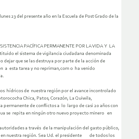
unes 23 del presente año en la Escuela de Post Grado de la
do en RESISTENCIA PACÍFICA PERMANENTE POR LA VIDA Y LA
tituido el sistema de vigilancia ciudadana denominada
dejar que se las destruya por parte de la acción de
men a esta tarea y no repriman,com o ha venido
vida.
os hídricos de nuestra región por el avance incontrolado
otorococha Chica, Patos, Corazón, La Quiwila,
ma permanente de conflictos a lo largo de casi 20 años con
agua se repita en ningún otro nuevo proyecto minero en
utoridades a través de la manipulación del gasto público,
das en nuestra región. Sea Ud. el presidente de todos los