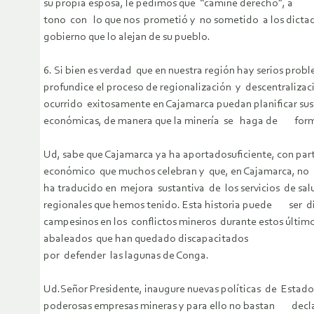
su propia esposa, le pedimos que “camine derecho”, a
tono con lo que nos prometió y no sometido a los dictado
gobierno que lo alejan de su pueblo.
6. Si bien es verdad que en nuestra región hay serios p
profundice el proceso de regionalización y descentralizac
ocurrido exitosamente en Cajamarca puedan planificar su
económicas, de manera que la minería se haga de form
Ud, sabe que Cajamarca ya ha aportadosuficiente, con par
económico que muchos celebran y que, en Cajamarca, 
ha traducido en mejora sustantiva de los servicios de sal
regionales que hemos tenido. Esta historia puede ser d
campesinos en los conflictos mineros durante estos últi
abaleados que han quedado discapacitados
por defender las lagunas de Conga.
Ud.Señor Presidente, inaugure nuevas políticas de Estado qu
poderosas empresas mineras y para ello no bastan declara