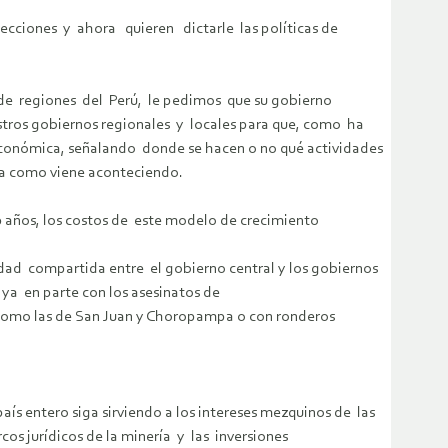
ecciones y ahora quieren dictarle las políticas de
de regiones del Perú, le pedimos que su gobierno
stros gobiernos regionales y locales para que, como ha
económica, señalando donde se hacen o no qué actividades
ica como viene aconteciendo.
 años, los costos de este modelo de crecimiento
idad compartida entre el gobierno central y los gobiernos
o ya en parte con los asesinatos de
como las de San Juan y Choropampa o con ronderos
aís entero siga sirviendo a los intereses mezquinos de las
rcos jurídicos de la minería y las inversiones