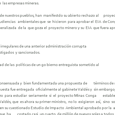
 de las empresas mineras.
 de nuestros pueblos, han manifestdo su abierto rechazo al proye
 audiencias ambientales que se hicieron para aprobar el EIA de Co
 generalizada de la que goza el proyecto minero y su EIA que fuera
 irregulares de una anterior administración corrupta
stigados y sancionados.
idad de las políticas de un go bierno entreguista sometido al
les.
onsensuada y bien fundamentada una propuesta de términos de re
puesta fue entregada oficialmente al gabinete Valdés y sin emba
hizo para estudiar seriamente si el proyecto Minas Conga estableci
dés, que es ahora su primer ministro, no lo exigieron así, sino so
en su cuestionado Estudio de Impacto Ambiental aprobado por la ad
que ha costado casi un cuarto de millón de nuevos soles a todos l