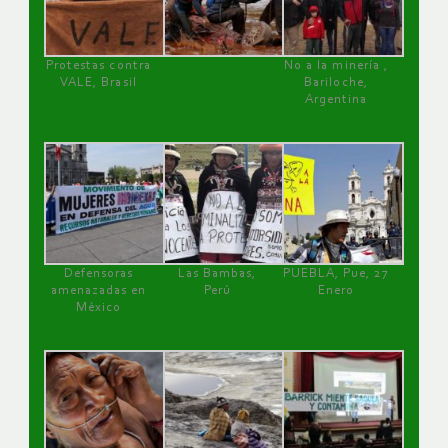
Protestas contra
No a la minería ,
VALE, Brasil
Bariloche,
Argentina
Defensoras
Las Bambas,
PUEBLA, Pue, 27
amenazadas en
Perú
Enero
México