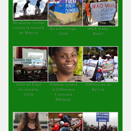
Wirakutas luchan
contra la minería
No a Dominga,
VALE mata,
en México
Chile
Brasil
Valle de Elqui
Atentan contra
Defensoras de
sin minería.
la Defensora
Bolivia
Chile
Francisca
Márquez