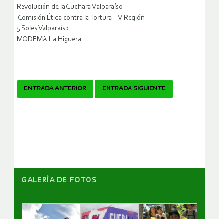
Revolución de la Cuchara Valparaíso
Comisión Ética contra la Tortura – V Región
5 Soles Valparaíso
MODEMA La Higuera
Navegador
ENTRADA ANTERIOR
ENTRADA SIGUIENTE
de
artículos
GALERÌA DE FOTOS