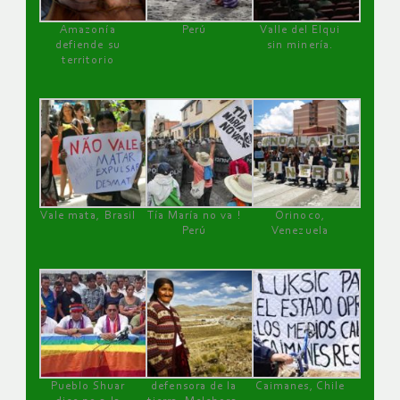
Amazonía
Perú
Valle del Elqui
defiende su
sin minería.
territorio
Vale mata, Brasil
Tía María no va !
Orinoco,
Perú
Venezuela
Pueblo Shuar
defensora de la
Caimanes, Chile