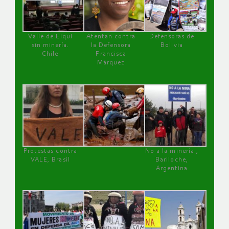
Valle de Elqui
Atentan contra
Defensoras de
sin minería.
la Defensora
Bolivia
Chile
Francisca
Márquez
Protestas contra
No a la minería ,
VALE, Brasil
Bariloche,
Argentina