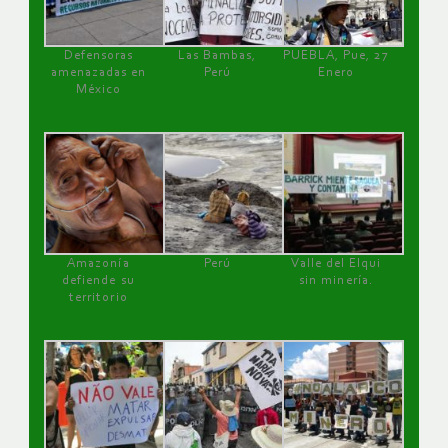
Defensoras
Las Bambas,
PUEBLA, Pue, 27
amenazadas en
Perú
Enero
México
Amazonía
Perú
Valle del Elqui
defiende su
sin minería.
territorio