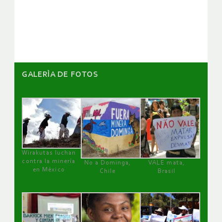
de
artículos
GALERÌA DE FOTOS
Wirakutas luchan
contra la minería
No a Dominga,
VALE mata,
en México
Chile
Brasil