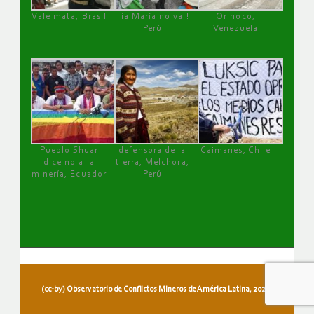
Vale mata, Brasil
Tía María no va !
Orinoco,
Perú
Venezuela
Pueblo Shuar
defensora de la
Caimanes, Chile
dice no a la
tierra, Melchora,
minería, Ecuador
Perú
(cc-by) Observatorio de Conflictos Mineros de América Latina, 2026