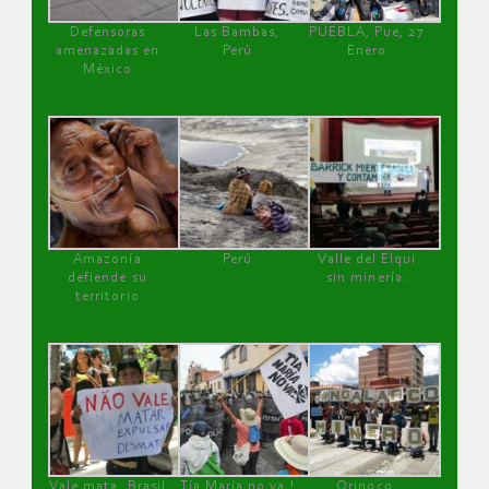
Defensoras
Las Bambas,
PUEBLA, Pue, 27
amenazadas en
Perú
Enero
México
Amazonía
Perú
Valle del Elqui
defiende su
sin minería.
territorio
Vale mata, Brasil
Tía María no va !
Orinoco,