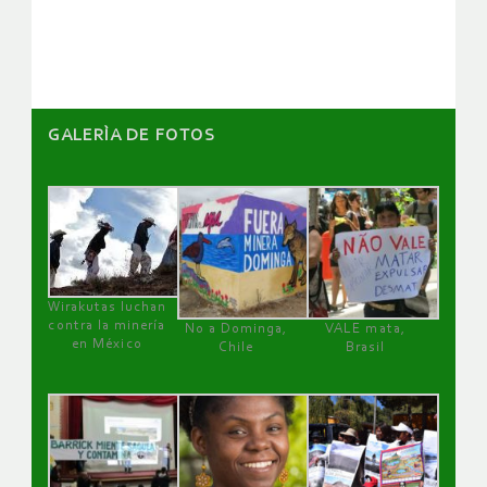
artículos
GALERÌA DE FOTOS
Wirakutas luchan
contra la minería
No a Dominga,
VALE mata,
en México
Chile
Brasil