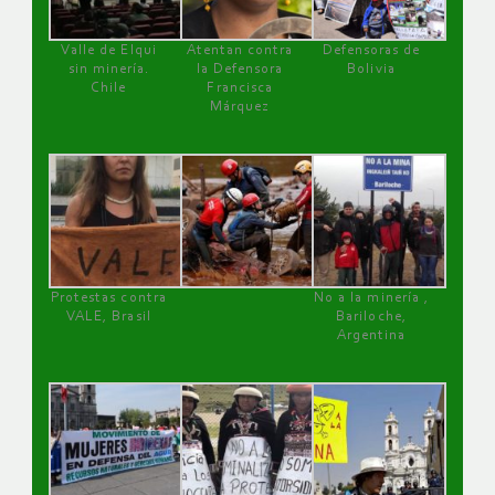
Valle de Elqui
Atentan contra
Defensoras de
sin minería.
la Defensora
Bolivia
Chile
Francisca
Márquez
Protestas contra
No a la minería ,
VALE, Brasil
Bariloche,
Argentina