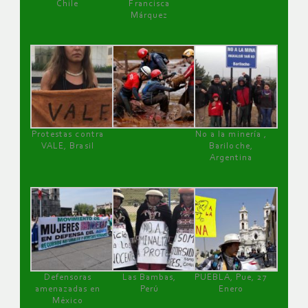
Chile
Francisca
Márquez
Protestas contra
No a la minería ,
VALE, Brasil
Bariloche,
Argentina
Defensoras
Las Bambas,
PUEBLA, Pue, 27
amenazadas en
Perú
Enero
México