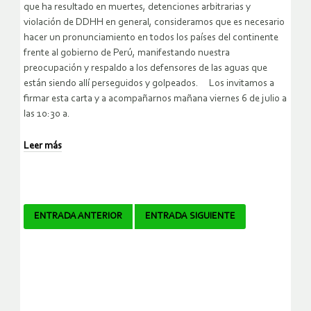
que ha resultado en muertes, detenciones arbitrarias y
violación de DDHH en general, consideramos que es necesario
hacer un pronunciamiento en todos los países del continente
frente al gobierno de Perú, manifestando nuestra
preocupación y respaldo a los defensores de las aguas que
están siendo allí perseguidos y golpeados. Los invitamos a
firmar esta carta y a acompañarnos mañana viernes 6 de julio a
las 10:30 a.
Leer más
Navegador
ENTRADA ANTERIOR
ENTRADA SIGUIENTE
de
artículos