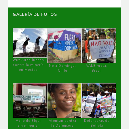
GALERÌA DE FOTOS
Wirakutas luchan
contra la minería
No a Dominga,
VALE mata,
en México
Chile
Brasil
Valle de Elqui
Atentan contra
Defensoras de
sin minería.
la Defensora
Bolivia