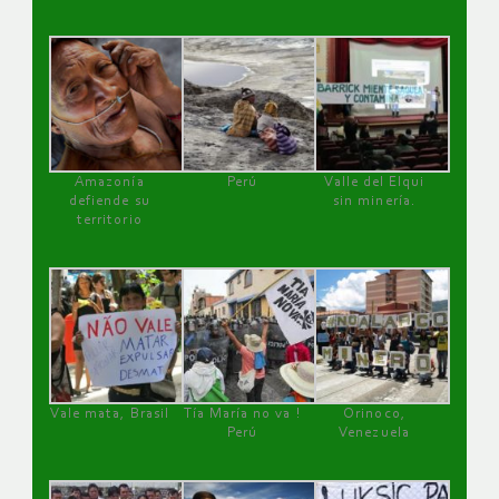
Amazonía
Perú
Valle del Elqui
defiende su
sin minería.
territorio
Vale mata, Brasil
Tía María no va !
Orinoco,
Perú
Venezuela