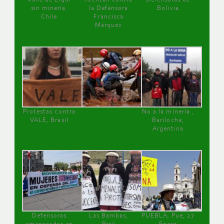
sin minería.
la Defensora
Bolivia
Chile
Francisca
Márquez
Protestas contra
No a la minería ,
VALE, Brasil
Bariloche,
Argentina
Defensoras
Las Bambas,
PUEBLA, Pue, 27