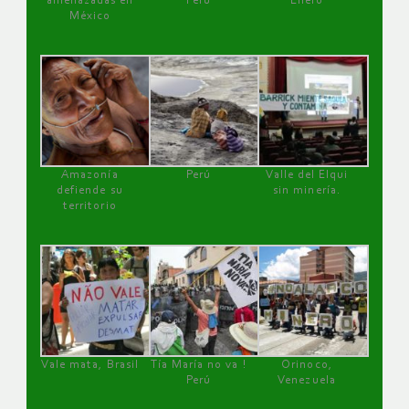
amenazadas en
Perú
Enero
México
Amazonía
Perú
Valle del Elqui
defiende su
sin minería.
territorio
Vale mata, Brasil
Tía María no va !
Orinoco,
Perú
Venezuela