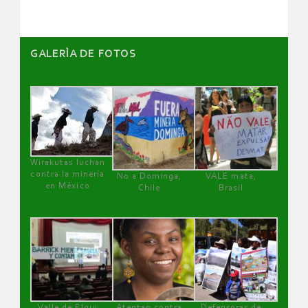
GALERÌA DE FOTOS
Wirakutas luchan
contra la minería
No a Dominga,
VALE mata,
en México
Chile
Brasil
Valle de Elqui
Atentan contra
Defensoras de