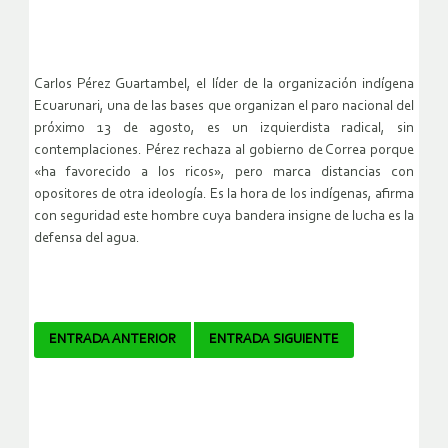
Carlos Pérez Guartambel, el líder de la organización indígena
Ecuarunari, una de las bases que organizan el paro nacional del
próximo 13 de agosto, es un izquierdista radical, sin
contemplaciones. Pérez rechaza al gobierno de Correa porque
«ha favorecido a los ricos», pero marca distancias con
opositores de otra ideología. Es la hora de los indígenas, afirma
con seguridad este hombre cuya bandera insigne de lucha es la
defensa del agua.
Navegador
ENTRADA ANTERIOR
ENTRADA SIGUIENTE
de
artículos