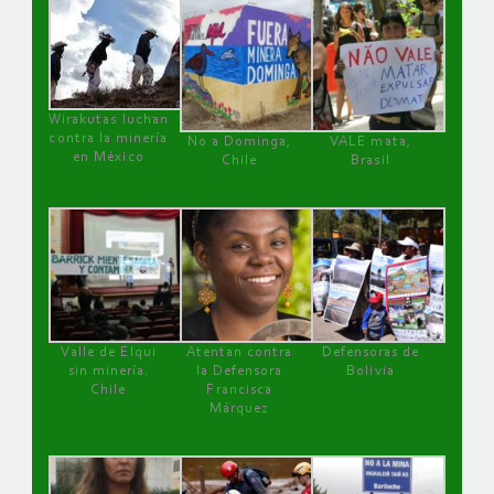
Wirakutas luchan
contra la minería
No a Dominga,
VALE mata,
en México
Chile
Brasil
Valle de Elqui
Atentan contra
Defensoras de
sin minería.
la Defensora
Bolivia
Chile
Francisca
Márquez