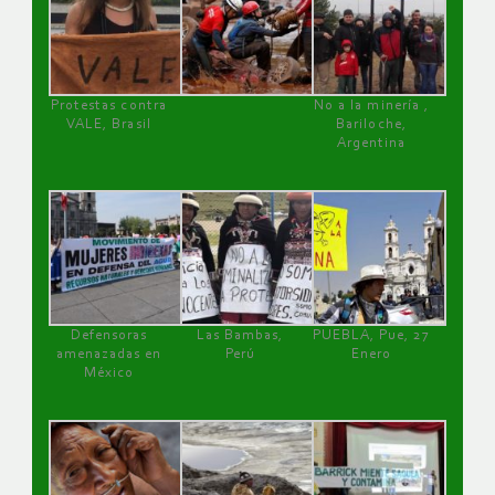
Protestas contra
No a la minería ,
VALE, Brasil
Bariloche,
Argentina
Defensoras
Las Bambas,
PUEBLA, Pue, 27
amenazadas en
Perú
Enero
México