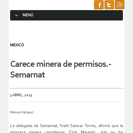
MENÚ
SALTAR AL CONTENIDO.
MEXICO
Carece minera de permisos.-
Semarnat
3 ABRIL, 2013
Manuel Vázquez
La delegada de Semarnat, Yvett Salazar Torres, afirmó que la
empresa minera canadiense, First Majestic, aún no ha