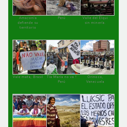
Amazonía
Perú
Valle del Elqui
defiende su
sin minería.
territorio
Vale mata, Brasil
Tía María no va !
Orinoco,
Perú
Venezuela