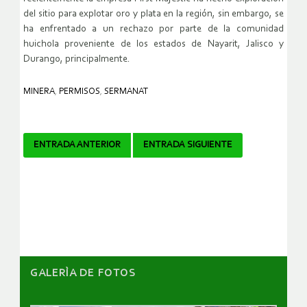
del sitio para explotar oro y plata en la región, sin embargo, se
ha enfrentado a un rechazo por parte de la comunidad
huichola proveniente de los estados de Nayarit, Jalisco y
Durango, principalmente.
MINERA
,
PERMISOS
,
SERMANAT
Navegador
ENTRADA ANTERIOR
ENTRADA SIGUIENTE
de
artículos
GALERÌA DE FOTOS