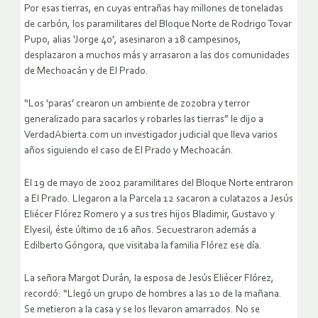
Por esas tierras, en cuyas entrañas hay millones de toneladas
de carbón, los paramilitares del Bloque Norte de Rodrigo Tovar
Pupo, alias ‘Jorge 40’, asesinaron a 18 campesinos,
desplazaron a muchos más y arrasaron a las dos comunidades
de Mechoacán y de El Prado.
“Los ‘paras’ crearon un ambiente de zozobra y terror
generalizado para sacarlos y robarles las tierras” le dijo a
VerdadAbierta.com un investigador judicial que lleva varios
años siguiendo el caso de El Prado y Mechoacán.
El 19 de mayo de 2002 paramilitares del Bloque Norte entraron
a El Prado. Llegaron a la Parcela 12 sacaron a culatazos a Jesús
Eliécer Flórez Romero y a sus tres hijos Bladimir, Gustavo y
Elyesil, éste último de 16 años. Secuestraron además a
Edilberto Góngora, que visitaba la familia Flórez ese día.
La señora Margot Durán, la esposa de Jesús Eliécer Flórez,
recordó: “Llegó un grupo de hombres a las 10 de la mañana.
Se metieron a la casa y se los llevaron amarrados. No se