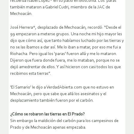
recuerda Isabel López* en su patio en Bosconia. Los ‘paras’
también mataron a Gabriel Cudri, miembro de la JAC de
Mechoacán.
José Herrera*, desplazado de Mechoacán, recordó: “Desde el
99 empezaron a meterse grupos. Una noche mi hijo mayor les
dijo que cómo así, que tanto habíamos luchado por las tierras y
no se las íbamos a dar así. Me lo iban a matar, por eso me fui a
Riohacha. Pero igual los ‘paras’ fueron allá y me lo mataron.
Dijeron que fuera donde fuera, me lo mataban, porque no se
dejó amedrentar de ellos. Y así hicieron con casi todos los que
recibimos esta tierras”.
‘El Samario’ le dijo a VerdadAbierta.com que no estuvo en
Mechoacán, pero que sabe que allá los asesinatos y el
desplazamiento también fueron por el carbón.
¿Cómo se robaron las tierras en El Prado?
Sin embargo la maldición del carbón para los campesinos de
Prado y de Mechoacán apenas empezaba.