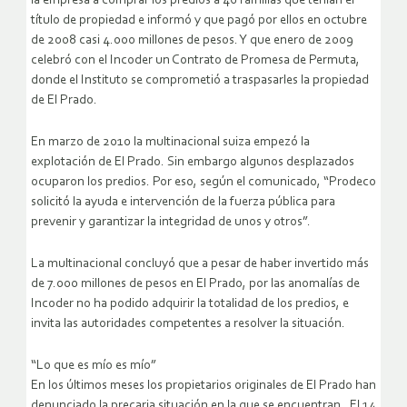
la empresa a comprar los predios a 46 familias que tenían el
título de propiedad e informó y que pagó por ellos en octubre
de 2008 casi 4.000 millones de pesos. Y que enero de 2009
celebró con el Incoder un Contrato de Promesa de Permuta,
donde el Instituto se comprometió a traspasarles la propiedad
de El Prado.
En marzo de 2010 la multinacional suiza empezó la
explotación de El Prado. Sin embargo algunos desplazados
ocuparon los predios. Por eso, según el comunicado, “Prodeco
solicitó la ayuda e intervención de la fuerza pública para
prevenir y garantizar la integridad de unos y otros”.
La multinacional concluyó que a pesar de haber invertido más
de 7.000 millones de pesos en El Prado, por las anomalías de
Incoder no ha podido adquirir la totalidad de los predios, e
invita las autoridades competentes a resolver la situación.
“Lo que es mío es mío”
En los últimos meses los propietarios originales de El Prado han
denunciado la precaria situación en la que se encuentran. El 14