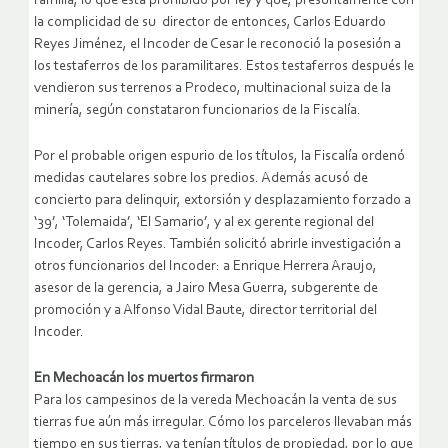
familia, lo que está prohibido por ley y que, presuntamente con
la complicidad de su director de entonces, Carlos Eduardo
Reyes Jiménez, el Incoder de Cesar le reconoció la posesión a
los testaferros de los paramilitares. Estos testaferros después le
vendieron sus terrenos a Prodeco, multinacional suiza de la
minería, según constataron funcionarios de la Fiscalía.
Por el probable origen espurio de los títulos, la Fiscalía ordenó
medidas cautelares sobre los predios. Además acusó de
concierto para delinquir, extorsión y desplazamiento forzado a
‘39’, ‘Tolemaida’, ‘El Samario’, y al ex gerente regional del
Incoder, Carlos Reyes. También solicitó abrirle investigación a
otros funcionarios del Incoder: a Enrique Herrera Araujo,
asesor de la gerencia, a Jairo Mesa Guerra, subgerente de
promoción y a Alfonso Vidal Baute, director territorial del
Incoder.
En Mechoacán los muertos firmaron
Para los campesinos de la vereda Mechoacán la venta de sus
tierras fue aún más irregular. Cómo los parceleros llevaban más
tiempo en sus tierras, ya tenían títulos de propiedad, por lo que