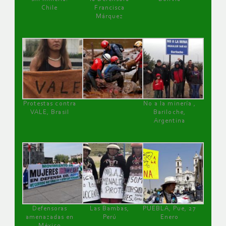
Chile
Francisca
Márquez
Protestas contra
No a la minería ,
VALE, Brasil
Bariloche,
Argentina
Defensoras
Las Bambas,
PUEBLA, Pue, 27
amenazadas en
Perú
Enero
México