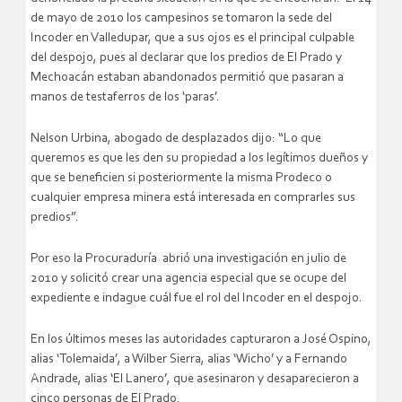
de mayo de 2010 los campesinos se tomaron la sede del
Incoder en Valledupar, que a sus ojos es el principal culpable
del despojo, pues al declarar que los predios de El Prado y
Mechoacán estaban abandonados permitió que pasaran a
manos de testaferros de los ‘paras’.
Nelson Urbina, abogado de desplazados dijo: “Lo que
queremos es que les den su propiedad a los legítimos dueños y
que se beneficien si posteriormente la misma Prodeco o
cualquier empresa minera está interesada en comprarles sus
predios”.
Por eso la Procuraduría abrió una investigación en julio de
2010 y solicitó crear una agencia especial que se ocupe del
expediente e indague cuál fue el rol del Incoder en el despojo.
En los últimos meses las autoridades capturaron a José Ospino,
alias ‘Tolemaida’, a Wilber Sierra, alias ‘Wicho’ y a Fernando
Andrade, alias ‘El Lanero’, que asesinaron y desaparecieron a
cinco personas de El Prado.