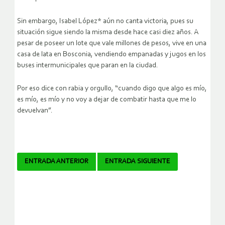
Sin embargo, Isabel López* aún no canta victoria, pues su
situación sigue siendo la misma desde hace casi diez años. A
pesar de poseer un lote que vale millones de pesos, vive en una
casa de lata en Bosconia, vendiendo empanadas y jugos en los
buses intermunicipales que paran en la ciudad.
Por eso dice con rabia y orgullo, “cuando digo que algo es mío,
es mío, es mío y no voy a dejar de combatir hasta que me lo
devuelvan”.
Navegador
ENTRADA ANTERIOR
ENTRADA SIGUIENTE
de
artículos