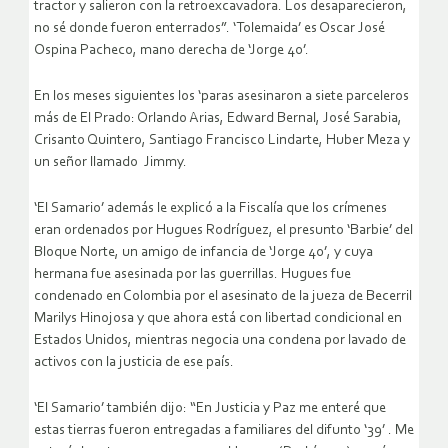
tractor y salieron con la retroexcavadora. Los desaparecieron,
no sé donde fueron enterrados”. ‘Tolemaida’ es Oscar José
Ospina Pacheco, mano derecha de ‘Jorge 40’.
En los meses siguientes los ‘paras asesinaron a siete parceleros
más de El Prado: Orlando Arias, Edward Bernal, José Sarabia,
Crisanto Quintero, Santiago Francisco Lindarte, Huber Meza y
un señor llamado Jimmy.
‘El Samario’ además le explicó a la Fiscalía que los crímenes
eran ordenados por Hugues Rodríguez, el presunto ‘Barbie’ del
Bloque Norte, un amigo de infancia de ‘Jorge 40’, y cuya
hermana fue asesinada por las guerrillas. Hugues fue
condenado en Colombia por el asesinato de la jueza de Becerril
Marilys Hinojosa y que ahora está con libertad condicional en
Estados Unidos, mientras negocia una condena por lavado de
activos con la justicia de ese país.
‘El Samario’ también dijo: “En Justicia y Paz me enteré que
estas tierras fueron entregadas a familiares del difunto ‘39’ . Me