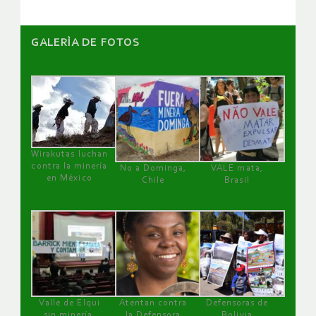
GALERÌA DE FOTOS
Wirakutas luchan
contra la minería
No a Dominga,
VALE mata,
en México
Chile
Brasil
Valle de Elqui
Atentan contra
Defensoras de
sin minería.
la Defensora
Bolivia