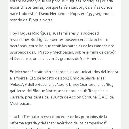
enteré de esto y que era porque Hugues (Rodríguez) quería
expandir sus tierras, porque tenían carbón, de ahí es donde
nace todo esto”. David Hernández Rojas era ‘39’, segundo al
mando del Bloque Norte.
Hoy Hugues Rodríguez, sus familiares y la sociedad
Inversiones Rodríguez Fuentes poseen cerca de ocho mil
hectáreas, entre las que están las parcelas de los campesinos
usurpados de El Prado y Mechoacán, sobre la mina de carbón
El Descanso, una de las más grandes de Sur América.
En Mechoacán también sacaron a los adjudicatarios del Incora
a la fuerza. El 2 de agosto de 2004 Enrique Sierra, alias
‘Peluca’, Adolfo Rada, alias ‘120’ y Erney Quintero, alias ‘80’,
gatilleros del Bloque Norte, asesinaron a Luis Trespalacio
Herrera, presidente de la Junta de Acción Comunal (JAC) de
Mechoacán.
“Lucho Trespalacio era conocedor de los principios de la
reforma agraria y defensor acérrimo de los campesinos”