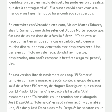
identificaron pero en medio del susto les pude leer un brazalete
que decía contraguerrilla”. Ella nunca volvió a ver vivos a su
marido y sus hijos. Tampoco ha encontrado sus cuerpos.
En entrevista con VerdadAbierta.com, Alcides Mattos Tabares,
alias ‘El Samario’, uno de los jefes del Bloque Norte, aceptó que
fue uno de los asesinos de la familia Flórez. “Todo esto se
hace por las tierras, que son ricas en carbón, esto genera
mucho dinero, por esto viene todo este desplazamiento. Una
tierra en conflicto no vale nada, donde hay muertos,
desplazados, uno podía comprar la hectárea a 150 mil pesos”,
dijo.
En una versión libre de noviembre de 2009, ‘El Samario’
también confesó la masacre. Según contó, el grupo de ‘paras’
salió de la finca El Carmen, de Hugues Rodríguez, que colinda
con El Prado. ‘El Samario’ le explicó a la Fiscalía: “Ahí
estábamos con ‘Tolemaida’ en una reunión con el abogado
José Daza Ortiz. ‘Tolemaida’ les sacó información y yo maté a
uno, él a dos y José Daza a dos más. Después los sacaron en un