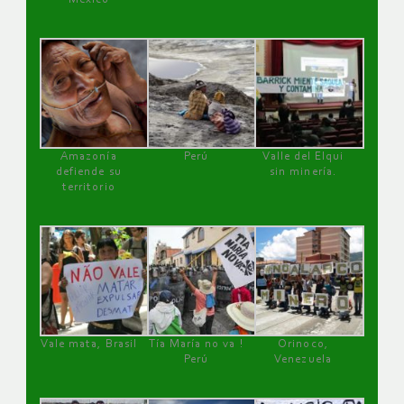
Amazonía
Perú
Valle del Elqui
defiende su
sin minería.
territorio
Vale mata, Brasil
Tía María no va !
Orinoco,
Perú
Venezuela