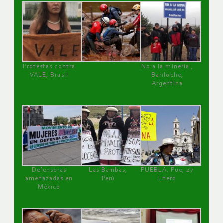
Protestas contra
No a la minería ,
VALE, Brasil
Bariloche,
Argentina
Defensoras
Las Bambas,
PUEBLA, Pue, 27
amenazadas en
Perú
Enero
México