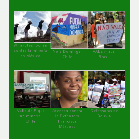
Wirakutas luchan
contra la minería
No a Dominga,
VALE mata,
en México
Chile
Brasil
Valle de Elqui
Atentan contra
Defensoras de
sin minería.
la Defensora
Bolivia
Chile
Francisca
Márquez