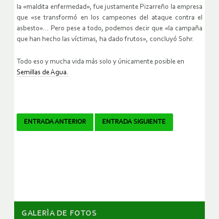
la «maldita enfermedad», fue justamente Pizarreño la empresa
que «se transformó en los campeones del ataque contra el
asbesto»… Pero pese a todo, podemos decir que «la campaña
que han hecho las víctimas, ha dado frutos», concluyó Sohr.
Todo eso y mucha vida más solo y únicamente posible en
Semillas de Agua.
Navegador
ENTRADA ANTERIOR
ENTRADA SIGUIENTE
de
artículos
GALERÌA DE FOTOS