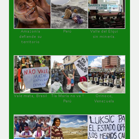
Amazonía
Perú
Valle del Elqui
defiende su
sin minería.
territorio
Vale mata, Brasil
Tía María no va !
Orinoco,
Perú
Venezuela