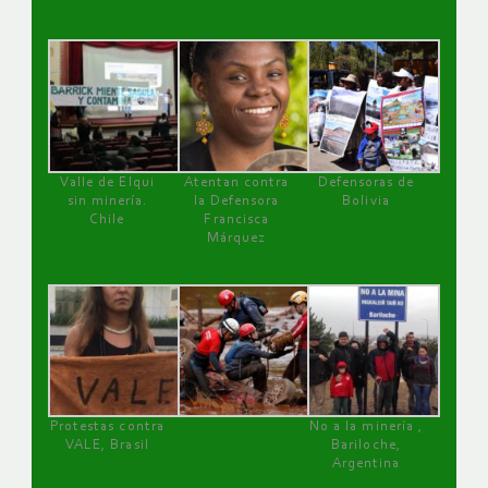
Valle de Elqui
Atentan contra
Defensoras de
sin minería.
la Defensora
Bolivia
Chile
Francisca
Márquez
Protestas contra
No a la minería ,
VALE, Brasil
Bariloche,
Argentina