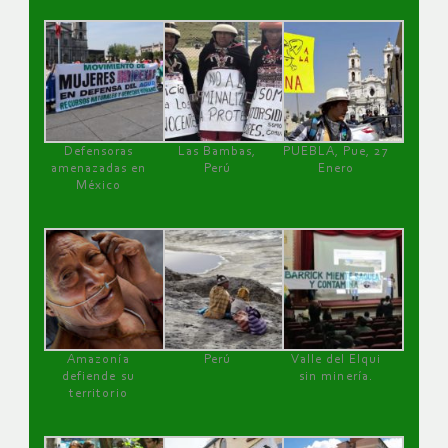
Defensoras
Las Bambas,
PUEBLA, Pue, 27
amenazadas en
Perú
Enero
México
Amazonía
Perú
Valle del Elqui
defiende su
sin minería.
territorio