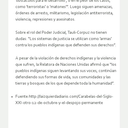
’obstáculos para el desarrollo’, o en el peor de los casos,
como ’terroristas’ o ’matones’”. Luego siguen amenazas,
órdenes de arresto, militarismo, legislación antiterrorista,
violencia, represiones y asesinatos.
Sobre el rol del Poder Judicial, Tauli-Corpuz no tienen
dudas: “Los sistemas de justicia se utilizan como ’armas’
contra los pueblos indígenas que defienden sus derechos”.
A pesar de la violación de derechos indígenas y la violencia
que sufren, la Relatora de Naciones Unidas afirmó que “los
pueblos indígenas siguen levantando sus voces, continúan
defendiendo sus formas de vida, sus comunidades y las
tierras y bosques de los que depende toda la humanidad”.
Fuente:http://laizquierdadiario.com/Carabelas-del-Siglo-
XXI-otro-12-de-octubre-y-el-despojo-permanente