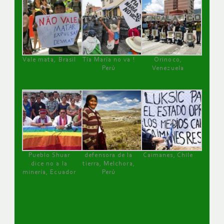
Vale mata, Brasil
Tía María no va !
Orinoco,
Perú
Venezuela
Pueblo Shuar
defensora de la
Caimanes, Chile
dice no a la
tierra, Melchora,
minería, Ecuador
Perú