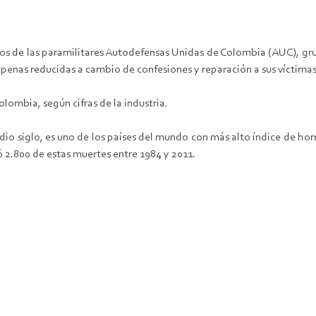
s de las paramilitares Autodefensas Unidas de Colombia (AUC), gru
enas reducidas a cambio de confesiones y reparación a sus víctimas
mbia, según cifras de la industria.
o siglo, es uno de los países del mundo con más alto índice de homi
 2.800 de estas muertes entre 1984 y 2011.