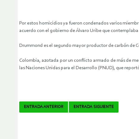
Por estos homicidios ya fueron condenados varios miembro
acuerdo con el gobierno de Álvaro Uribe que contemplaba p
Drummond es el segundo mayor productor de carbón de Colo
Colombia, azotada por un conflicto armado de más de medi
las Naciones Unidas para el Desarrollo (PNUD), que reportó
Navegador
ENTRADA ANTERIOR
ENTRADA SIGUIENTE
de
artículos