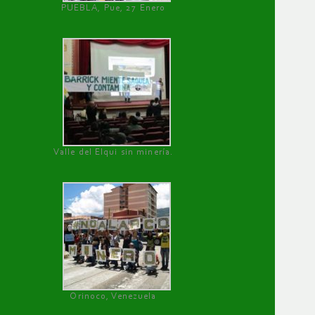
PUEBLA, Pue, 27 Enero
Valle del Elqui sin minería.
Orinoco, Venezuela