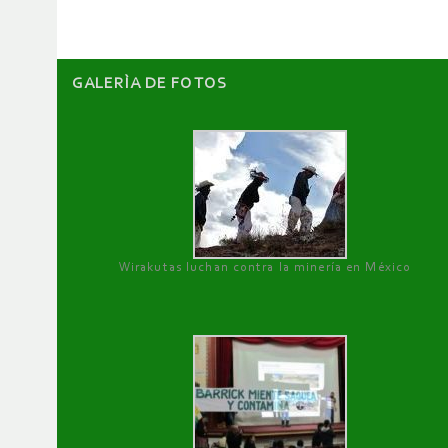
GALERÌA DE FOTOS
Wirakutas luchan contra la minería en México