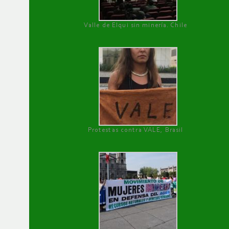
Valle de Elqui sin minería. Chile
Protestas contra VALE, Brasil