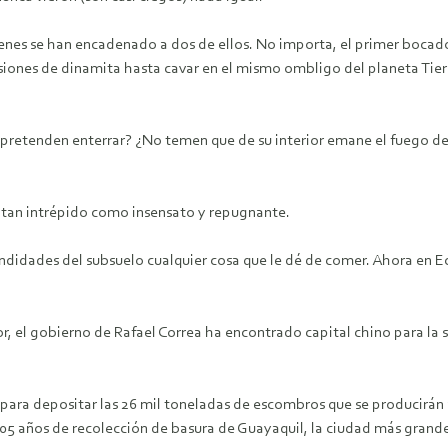
óvenes se han encadenado a dos de ellos. No importa, el primer boca
siones de dinamita hasta cavar en el mismo ombligo del planeta Tier
retenden enterrar? ¿No temen que de su interior emane el fuego del
es tan intrépido como insensato y repugnante.
undidades del subsuelo cualquier cosa que le dé de comer. Ahora en Ec
or, el gobierno de Rafael Correa ha encontrado capital chino para la 
para depositar las 26 mil toneladas de escombros que se producirán a
05 años de recolección de basura de Guayaquil, la ciudad más grande 