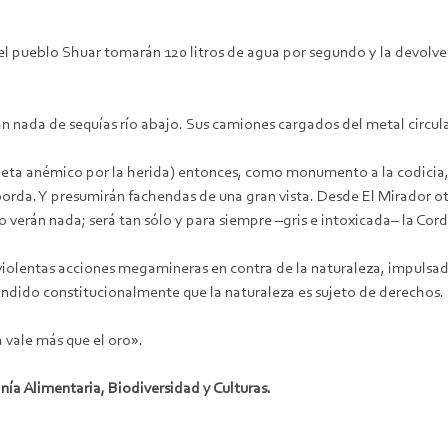
del pueblo Shuar tomarán 120 litros de agua por segundo y la devolv
n nada de sequías río abajo. Sus camiones cargados del metal circulará
neta anémico por la herida) entonces, como monumento a la codicia, 
orda. Y presumirán fachendas de una gran vista. Desde El Mirador ote
 verán nada; será tan sólo y para siempre –gris e intoxicada– la Cordi
 violentas acciones megamineras en contra de la naturaleza, impulsa
endido constitucionalmente que la naturaleza es sujeto de derechos.
a vale más que el oro».
nía Alimentaria, Biodiversidad y Culturas.