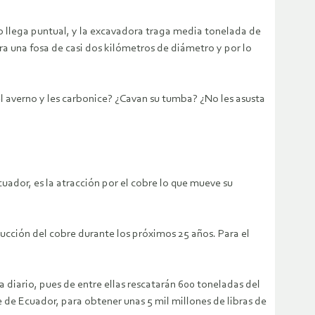
do llega puntual, y la excavadora traga media tonelada de
ra una fosa de casi dos kilómetros de diámetro y por lo
 averno y les carbonice? ¿Cavan su tumba? ¿No les asusta
uador, es la atracción por el cobre lo que mueve su
succión del cobre durante los próximos 25 años. Para el
 diario, pues de entre ellas rescatarán 600 toneladas del
de Ecuador, para obtener unas 5 mil millones de libras de