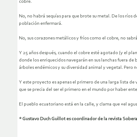
cobre.
No, no habrá sequías para que brote su metal. De los ríos 
población enfermará.
No, sus corazones metálicos y fríos como el cobre, no sabrá
Y 25 años después, cuando el cobre esté agotado (y el pla
donde los enriquecidos navegarán en sus lanchas fuera de b
árboles endémicos y su diversidad animal y vegetal. Pero no
Y este proyecto es apenas el primero de una larga lista de
que se precia del ser el primero en el mundo por haber ent
El pueblo ecuatoriano está en la calle, y clama que «el agu
* Gustavo Duch Guillot es coordinador de la revista Sobera