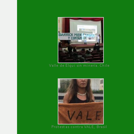
Valle de Elqui sin minería. Chile
Protestas contra VALE, Brasil