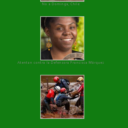
No a Dominga, Chile
Atentan contra la Defensora Francisca Márquez