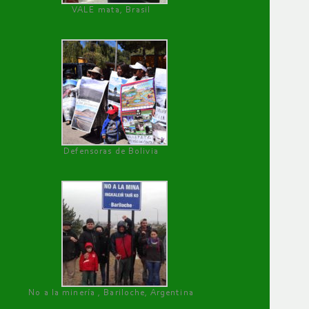
VALE mata, Brasil
Defensoras de Bolivia
No a la minería , Bariloche, Argentina