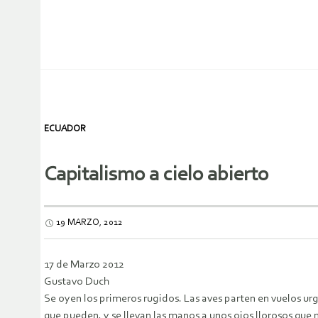
ECUADOR
Capitalismo a cielo abierto
19 MARZO, 2012
17 de Marzo 2012
Gustavo Duch
Se oyen los primeros rugidos. Las aves parten en vuelos ur
que pueden, y se llevan las manos a unos ojos llorosos que n