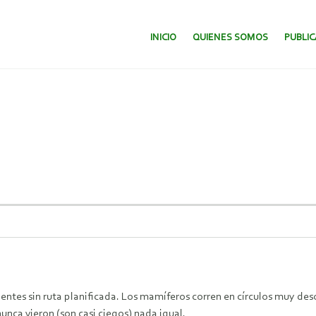
SALTAR AL CONTENIDO.
INICIO
QUIENES SOMOS
PUBLI
gentes sin ruta planificada. Los mamíferos corren en círculos muy des
unca vieron (son casi ciegos) nada igual.