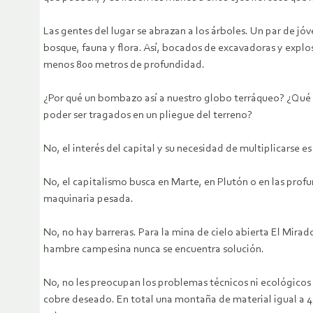
Las gentes del lugar se abrazan a los árboles. Un par de j
bosque, fauna y flora. Así, bocados de excavadoras y explo
menos 800 metros de profundidad.
¿Por qué un bombazo así a nuestro globo terráqueo? ¿Qué p
poder ser tragados en un pliegue del terreno?
No, el interés del capital y su necesidad de multiplicarse 
No, el capitalismo busca en Marte, en Plutón o en las prof
maquinaria pesada.
No, no hay barreras. Para la mina de cielo abierta El Mirad
hambre campesina nunca se encuentra solución.
No, no les preocupan los problemas técnicos ni ecológicos 
cobre deseado. En total una montaña de material igual a 4