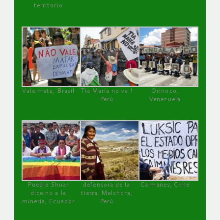
territorio
Vale mata, Brasil
Tía María no va !
Orinoco,
Perú
Venezuela
Pueblo Shuar
defensora de la
Caimanes, Chile
dice no a la
tierra, Melchora,
minería, Ecuador
Perú