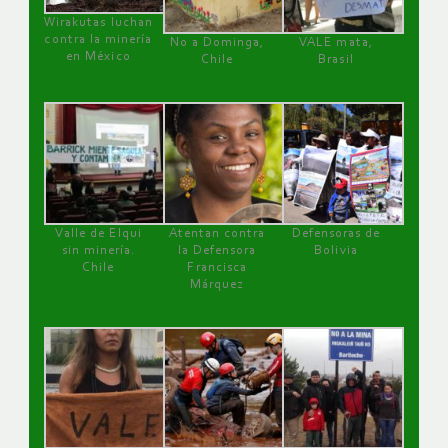
Wirakutas luchan
contra la minería
No a Dominga,
VALE mata,
en México
Chile
Brasil
Valle de Elqui
Atentan contra
Defensoras de
sin minería.
la Defensora
Bolivia
Chile
Francisca
Márquez