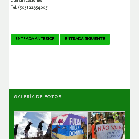
Comunicaciones
Tel. (503) 22354005
Navegador
ENTRADA ANTERIOR
ENTRADA SIGUIENTE
de
artículos
GALERÌA DE FOTOS