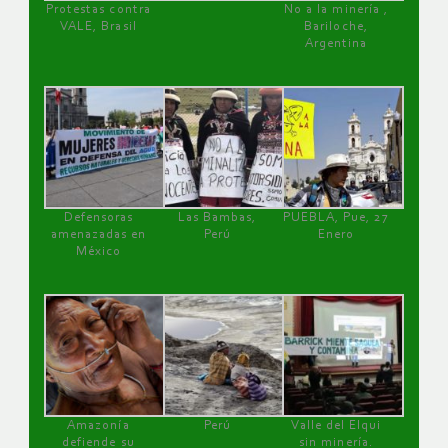
Protestas contra
No a la minería ,
VALE, Brasil
Bariloche,
Argentina
Defensoras
Las Bambas,
PUEBLA, Pue, 27
amenazadas en
Perú
Enero
México
Amazonía
Perú
Valle del Elqui
defiende su
sin minería.