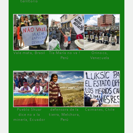
territorio
Vale mata, Brasil
Tía María no va !
Orinoco,
Perú
Venezuela
Pueblo Shuar
defensora de la
Caimanes, Chile
dice no a la
tierra, Melchora,
minería, Ecuador
Perú