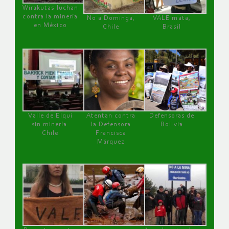
Wirakutas luchan
contra la minería
No a Dominga,
VALE mata,
en México
Chile
Brasil
Valle de Elqui
Atentan contra
Defensoras de
sin minería.
la Defensora
Bolivia
Chile
Francisca
Márquez