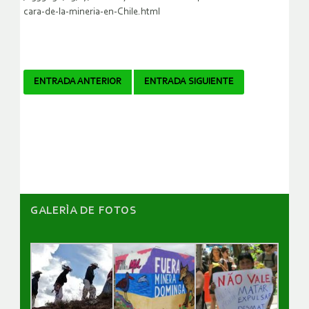
cara-de-la-mineria-en-Chile.html
Navegador
ENTRADA ANTERIOR
ENTRADA SIGUIENTE
de
artículos
GALERÌA DE FOTOS