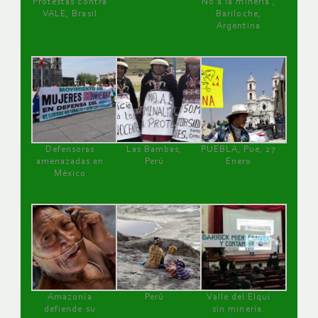
Protestas contra
No a la minería ,
VALE, Brasil
Bariloche,
Argentina
Defensoras
Las Bambas,
PUEBLA, Pue, 27
amenazadas en
Perú
Enero
México
Amazonía
Perú
Valle del Elqui
defiende su
sin minería.