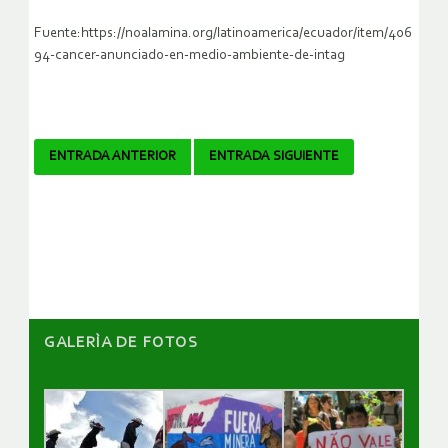
Fuente:https://noalamina.org/latinoamerica/ecuador/item/406
94-cancer-anunciado-en-medio-ambiente-de-intag
Navegador
ENTRADA ANTERIOR
ENTRADA SIGUIENTE
de
artículos
GALERÌA DE FOTOS