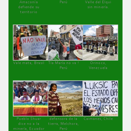
Amazonía
Perú
Valle del Elqui
defiende su
sin minería.
territorio
Vale mata, Brasil
Tía María no va !
Orinoco,
Perú
Venezuela
Pueblo Shuar
defensora de la
Caimanes, Chile
dice no a la
tierra, Melchora,
minería, Ecuador
Perú