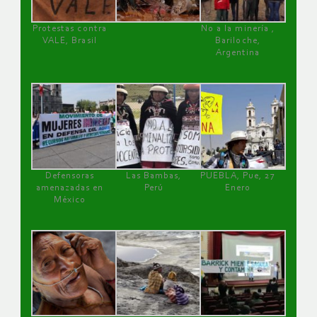
Protestas contra
No a la minería ,
VALE, Brasil
Bariloche,
Argentina
Defensoras
Las Bambas,
PUEBLA, Pue, 27
amenazadas en
Perú
Enero
México