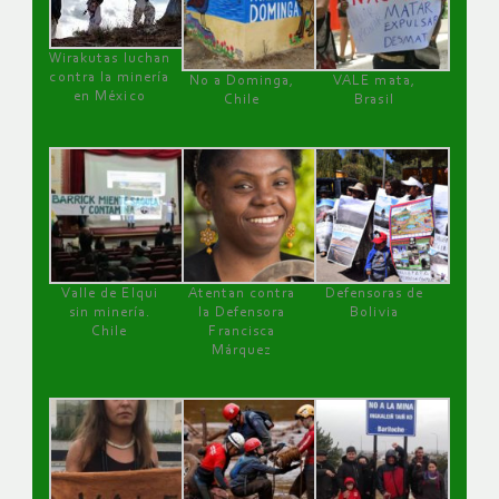
Wirakutas luchan
contra la minería
No a Dominga,
VALE mata,
en México
Chile
Brasil
Valle de Elqui
Atentan contra
Defensoras de
sin minería.
la Defensora
Bolivia
Chile
Francisca
Márquez