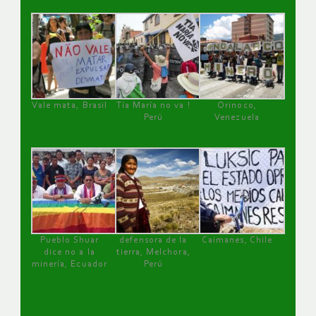
Vale mata, Brasil
Tía María no va !
Orinoco,
Perú
Venezuela
Pueblo Shuar
defensora de la
Caimanes, Chile
dice no a la
tierra, Melchora,
minería, Ecuador
Perú