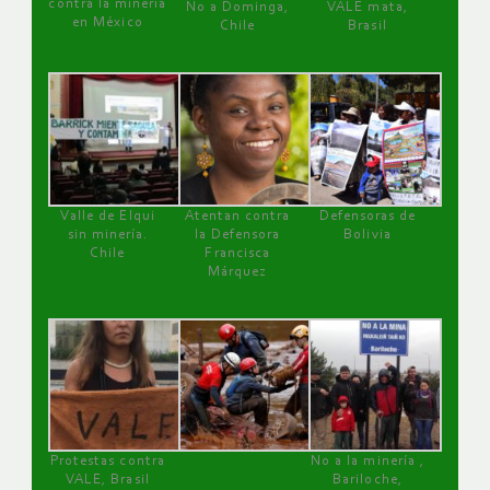
contra la minería
No a Dominga,
VALE mata,
en México
Chile
Brasil
Valle de Elqui
Atentan contra
Defensoras de
sin minería.
la Defensora
Bolivia
Chile
Francisca
Márquez
Protestas contra
No a la minería ,
VALE, Brasil
Bariloche,