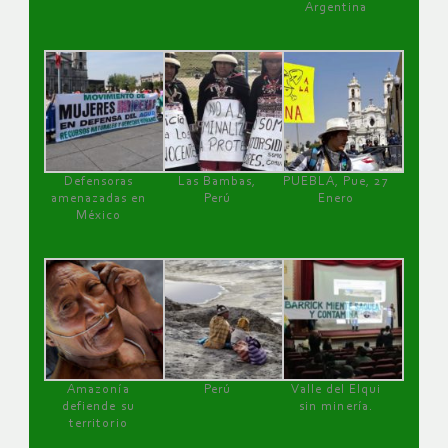
Argentina
Defensoras
Las Bambas,
PUEBLA, Pue, 27
amenazadas en
Perú
Enero
México
Amazonía
Perú
Valle del Elqui
defiende su
sin minería.
territorio