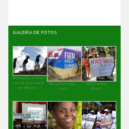
artículos
GALERÌA DE FOTOS
Wirakutas luchan
contra la minería
No a Dominga,
VALE mata,
en México
Chile
Brasil