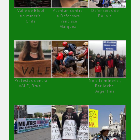
Valle de Elqui
Atentan contra
Defensoras de
sin minería.
la Defensora
Bolivia
Chile
Francisca
Márquez
Protestas contra
No a la minería ,
VALE, Brasil
Bariloche,
Argentina