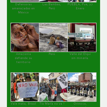
Defensoras
Las Bambas,
PUEBLA, Pue, 27
amenazadas en
Perú
Enero
México
Amazonía
Perú
Valle del Elqui
defiende su
sin minería.
territorio
Vale mata, Brasil
Tía María no va !
Orinoco,