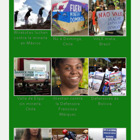
Wirakutas luchan
contra la minería
No a Dominga,
VALE mata,
en México
Chile
Brasil
Valle de Elqui
Atentan contra
Defensoras de
sin minería.
la Defensora
Bolivia
Chile
Francisca
Márquez