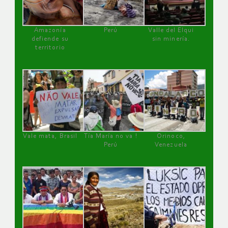
Amazonía
Perú
Valle del Elqui
defiende su
sin minería.
territorio
Vale mata, Brasil
Tía María no va !
Orinoco,
Perú
Venezuela