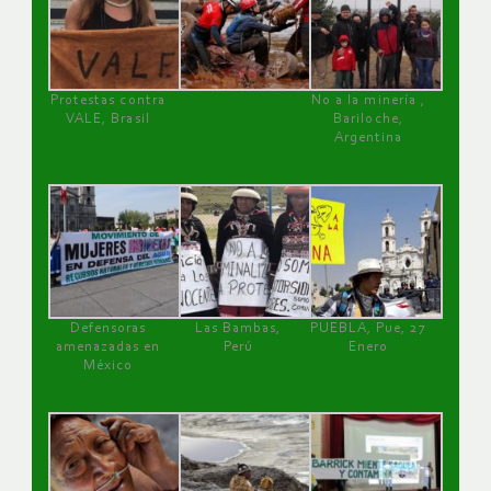
Protestas contra
No a la minería ,
VALE, Brasil
Bariloche,
Argentina
Defensoras
Las Bambas,
PUEBLA, Pue, 27
amenazadas en
Perú
Enero
México