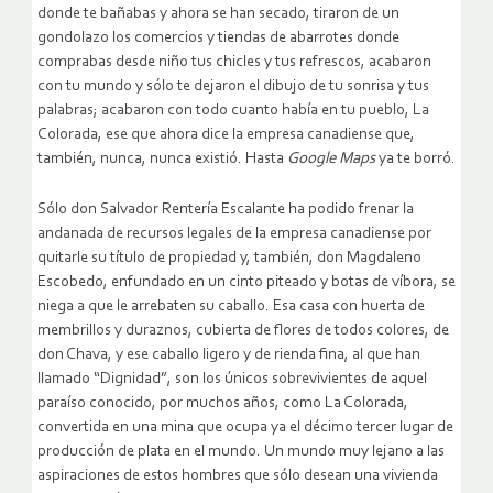
donde te bañabas y ahora se han secado, tiraron de un
gondolazo los comercios y tiendas de abarrotes donde
comprabas desde niño tus chicles y tus refrescos, acabaron
con tu mundo y sólo te dejaron el dibujo de tu sonrisa y tus
palabras; acabaron con todo cuanto había en tu pueblo, La
Colorada, ese que ahora dice la empresa canadiense que,
también, nunca, nunca existió. Hasta
Google Maps
ya te borró.
Sólo don Salvador Rentería Escalante ha podido frenar la
andanada de recursos legales de la empresa canadiense por
quitarle su título de propiedad y, también, don Magdaleno
Escobedo, enfundado en un cinto piteado y botas de víbora, se
niega a que le arrebaten su caballo. Esa casa con huerta de
membrillos y duraznos, cubierta de flores de todos colores, de
don Chava, y ese caballo ligero y de rienda fina, al que han
llamado “Dignidad”, son los únicos sobrevivientes de aquel
paraíso conocido, por muchos años, como La Colorada,
convertida en una mina que ocupa ya el décimo tercer lugar de
producción de plata en el mundo. Un mundo muy lejano a las
aspiraciones de estos hombres que sólo desean una vivienda