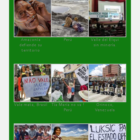
Amazonía
Perú
Valle del Elqui
defiende su
sin minería.
territorio
Vale mata, Brasil
Tía María no va !
Orinoco,
Perú
Venezuela