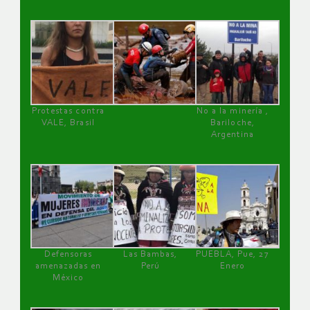
Protestas contra
No a la minería ,
VALE, Brasil
Bariloche,
Argentina
Defensoras
Las Bambas,
PUEBLA, Pue, 27
amenazadas en
Perú
Enero
México