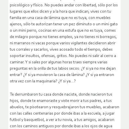
psicológico y físico. No puedes andar con libertad, sólo por los
lugares que ellos dicen y a la hora que indican; vives con tu
familia en una casa de lámina que no es tuya, con muebles
ajenos, sólo te autorizan tener un pez diminuto o un mini gato
o un mini perro, cocinas en una estufa que no es tuya, comes
de milagro porque no tienes empleo, ya no tienes ni borregos,
ni marranos ni vacas porque varios vigilantes decidieron abrir
tus corrales y sacarlos, vives acosado todo el tiempo, debes
soportar insultos, ofensas, gritos. No puedes ni salir al cerro a
caminar. Y si sales por algunas horas traes siempre varias
preguntas en la orilla de tus labios secos: ¿Y si ya no me dejan
entrar? ¿Y si ya movieron la casa de lámina? ¿Y si ya entraron
otra vez con la maquinaria? ¿Y si ya…?
Te derrumbaron tu casa donde naciste, donde nacieron tus
hijos, donde te enamoraste y viste morir a tus padres, a tus
abuelos, te pisotearon y resquebrajaron tus muebles, acabaron
con las calles centenarias por donde ibas a la escuela, a jugar
futbol y basquetbol, a ver a tu novia, a tus amigos, acabaron
con los caminos antiguos por donde ibas a los ojos de agua