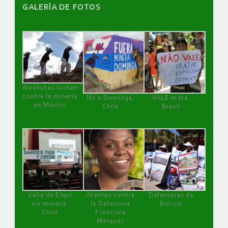
GALERÌA DE FOTOS
Wirakutas luchan
contra la minería
No a Dominga,
VALE mata,
en México
Chile
Brasil
Valle de Elqui
Atentan contra
Defensoras de
sin minería.
la Defensora
Bolivia
Chile
Francisca
Márquez