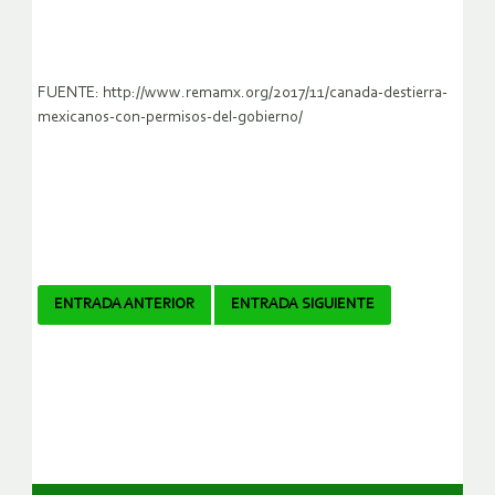
FUENTE: http://www.remamx.org/2017/11/canada-destierra-
mexicanos-con-permisos-del-gobierno/
Navegador
ENTRADA ANTERIOR
ENTRADA SIGUIENTE
de
artículos