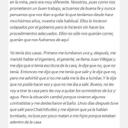
en la mina, pero era muy diferente. Nosotros, pues como nos
prometieron un buen trabajo, actuamos de buena fe y nunca
pensamos que nos iban a quitar lo que teníamos desde hace
muchísimos años, nuestra vida habitual. Ellos lo hicieron
solapados por el gobierno pero lo hicieron sin hacer los
procedimientos adecuados. Ellos no sólo nos querían correr,
querían que nos fuéramos de aquí
.
Yo tenía dos casas. Primero me tumbaron una y, después, me
mandó hablar el ingeniero, el gerente, se llama Juan Villegas y
me dijo que si tenía escritura de la casa, le dije que no, que no
tenía. Entonces me dijo que me tenía que salir y le dije que no,
pero me advirtió que si no me salía me la iba a tumbar. Y le dije
que no podía hacer eso y que no me iba a salir. Bueno, no les
voy a tirar la casa pero les voy a quitar los suministros de luz y
agua. Pero la situación cambió porque vinieron algunos
contratistas y me destecharon el baño. Unos días después tuve
que salir para Chalchihuites y me dijeron que ya la habían
tumbado, incluso por poco matan a mis hijos porque estaban
adentro de la casa
.