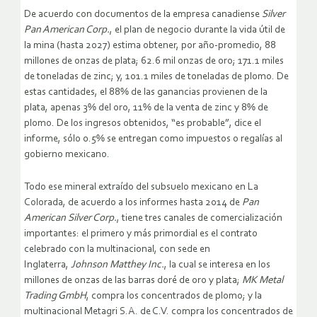
De acuerdo con documentos de la empresa canadiense
Silver
Pan American Corp.
, el plan de negocio durante la vida útil de
la mina (hasta 2027) estima obtener, por año-promedio, 88
millones de onzas de plata; 62.6 mil onzas de oro; 171.1 miles
de toneladas de zinc; y, 101.1 miles de toneladas de plomo. De
estas cantidades, el 88% de las ganancias provienen de la
plata, apenas 3% del oro, 11% de la venta de zinc y 8% de
plomo. De los ingresos obtenidos, “es probable”, dice el
informe, sólo 0.5% se entregan como impuestos o regalías al
gobierno mexicano.
Todo ese mineral extraído del subsuelo mexicano en La
Colorada, de acuerdo a los informes hasta 2014 de
Pan
American Silver Corp.
, tiene tres canales de comercialización
importantes: el primero y más primordial es el contrato
celebrado con la multinacional, con sede en
Inglaterra,
Johnson Matthey Inc.
, la cual se interesa en los
millones de onzas de las barras doré de oro y plata;
MK Metal
Trading GmbH
, compra los concentrados de plomo; y la
multinacional Metagri S.A. de C.V. compra los concentrados de