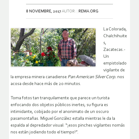
8 NOVIEMBRE, 2017
AUTOR:
REMA.ORG
La Colorada,
Chalchihuite
s,
Zacatecas.-
Un
empistolado
vigilante de
la empresa minera canadiense
Pan American Silver Corp.
nos
acosa desde hace más de 20 minutos.
Toma fotos tan tranquilamente que parece un turista
enfocando dos objetos públicos inertes; su figura es
intimidante, cobijado por el anonimato de un oscuro
pasamontañas. Miguel González estalla mientras le da la
espalda al depredador visual: “¡esos pinches vigilantes nomás
nos están jodiendo todo el tiempo!”.