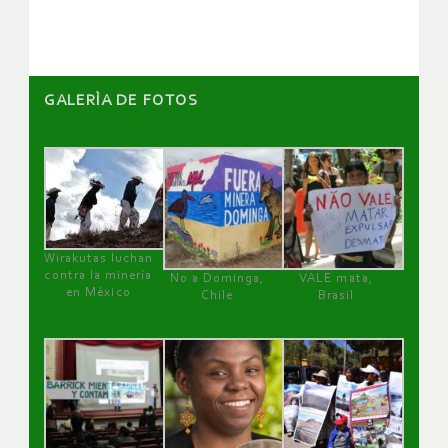
artículos
GALERÌA DE FOTOS
Wirakutas luchan
contra la minería
No a Dominga,
VALE mata,
en México
Chile
Brasil