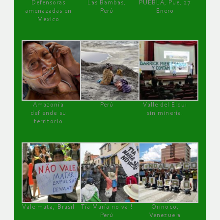
Defensoras
Las Bambas,
PUEBLA, Pue, 27
amenazadas en
Perú
Enero
México
Amazonía
Perú
Valle del Elqui
defiende su
sin minería.
territorio
Vale mata, Brasil
Tía María no va !
Orinoco,
Perú
Venezuela