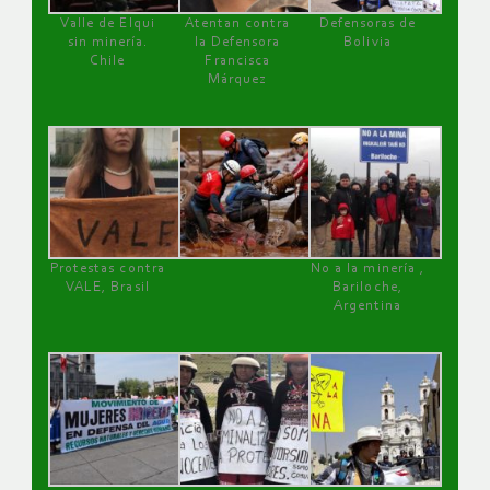
Valle de Elqui
Atentan contra
Defensoras de
sin minería.
la Defensora
Bolivia
Chile
Francisca
Márquez
Protestas contra
No a la minería ,
VALE, Brasil
Bariloche,
Argentina