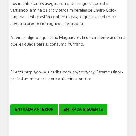
Los manifestantes aseguraron que las aguas que está
vertiendo la mina de oro y otros minerales de Enviro Gold-
Laguna Limitad están contaminadas, lo que a su entender
afecta la producción agrícola de la zona.
Además, dijeron que el río Maguaca es la única fuente acuífera
que les queda para el consumo humano.
Fuente:http://www.elcaribe.com.do/2017/01/16/campesinos-
protestan-mina-oro-por-contaminacion-rios
Navegador
ENTRADA ANTERIOR
ENTRADA SIGUIENTE
de