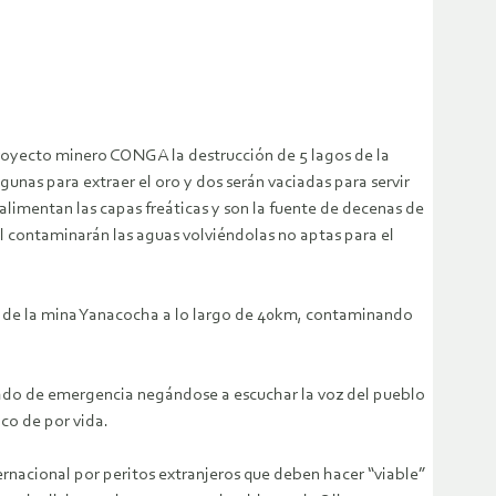
ecto minero CONGA la destrucción de 5 lagos de la
nas para extraer el oro y dos serán vaciadas para servir
alimentan las capas freáticas y son la fuente de decenas de
ral contaminarán las aguas volviéndolas no aptas para el
n de la mina Yanacocha a lo largo de 40km, contaminando
stado de emergencia negándose a escuchar la voz del pueblo
ico de por vida.
ernacional por peritos extranjeros que deben hacer “viable”