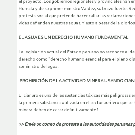
el proyecto. Los gobiernos regionales y provinciales han 
Humala y de su primer ministro Valdez, su brazo fuerte. R
protesta social que pretende hacer callar las reclamaciones
vidas defienden nuestras aguas. Y esto a pesar de la glori
EL AGUA ES UN DERECHO HUMANO FUNDAMENTAL
La legislación actual del Estado peruano no reconoce al 
derecho como “derecho humano esencial para el pleno disfru
suministro del agua.
PROHIBICIÓN DE LA ACTIVIDAD MINERA USANDO CIA
El cianuro es una de las sustancias tóxicas más peligrosas
la primera substancia utilizada en el sector aurífero que s
minera deben de cesar definitivamente !
>> Envíe un correo de protesta a las autoridades peruanas