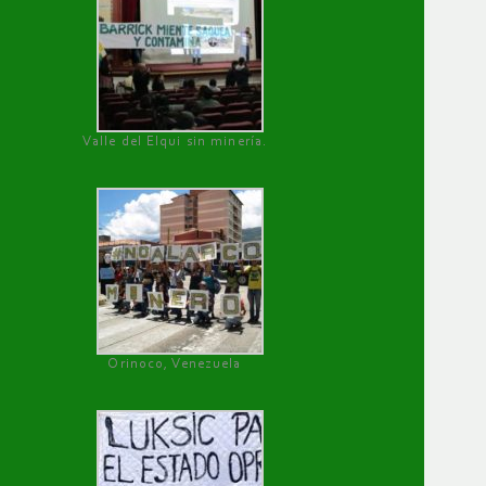
Valle del Elqui sin minería.
Orinoco, Venezuela