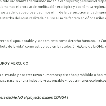
emitido ordenanzas declarando inviable el proyecto; pedimos el resp
eclamamos el proceso de zonificación ecológica y económica regional.
 justas de los pueblos y pedimos el fin de la persecución a los diri
osa Marcha del Agua realizada del 1ro al 10 de febrero en dónde mile
derecho al agua potable y saneamiento como derecho humano. La Con
te de la vida” como estipulado en la resolución 64/292 de la ONU del
NURO Y MERCURIO
 en el mundo y por esta razón numerosos países han prohibido o han r
e hace pasar por una industria «responsable ». Los crímenes ecológicos
 para decirle NO al proyecto minero CONGA !