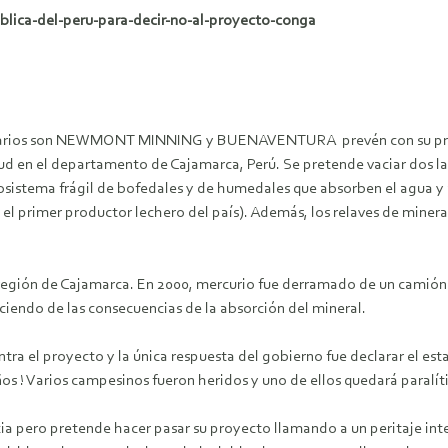
blica-del-peru-para-decir-no-al-proyecto-conga
itarios son NEWMONT MINNING y BUENAVENTURA prevén con su proy
 en el departamento de Cajamarca, Perú. Se pretende vaciar dos lagu
ecosistema frágil de bofedales y de humedales que absorben el agua y 
es el primer productor lechero del país). Además, los relaves de mine
 región de Cajamarca. En 2000, mercurio fue derramado de un camió
iendo de las consecuencias de la absorción del mineral.
tra el proyecto y la única respuesta del gobierno fue declarar el e
os ! Varios campesinos fueron heridos y uno de ellos quedará paralít
ia pero pretende hacer pasar su proyecto llamando a un peritaje int