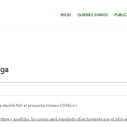
SALTAR AL CONTENIDO.
INICIO
QUIENES SOMOS
PUBLI
nga
ara decirle NO al proyecto minero CONGA !
nombre y apellido. Su correo será mandado directamente por el sitio 