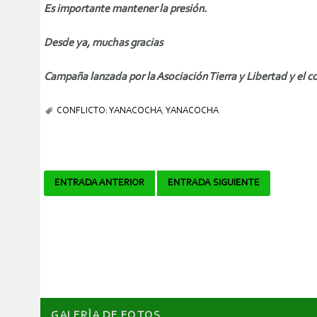
Es importante mantener la presión.
Desde ya, muchas gracias
Campaña lanzada por la Asociación Tierra y Libertad y el 
CONFLICTO: YANACOCHA
,
YANACOCHA
Navegador
ENTRADA ANTERIOR
ENTRADA SIGUIENTE
de
artículos
GALERÌA DE FOTOS