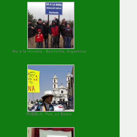
No a la minería , Bariloche, Argentina
PUEBLA, Pue, 27 Enero