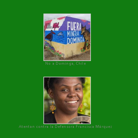
No a Dominga, Chile
Atentan contra la Defensora Francisca Márquez