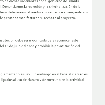
eto de dichas ordenanzas por el gobierno de Ollanta
 Denunciamos la represión y la criminalización de la
gentes y defensores del medio ambiente que arriesgando sus
s de peruanos manifestaron su rechazo al proyecto.
stitución debe ser modificada para reconocer este
 28 de julio del 2010 y prohibir la privatización del
eglamentado su uso. Sin embargo en el Perú, el cianuro es
 ligados al uso de cianuro y de mercurio en la actividad