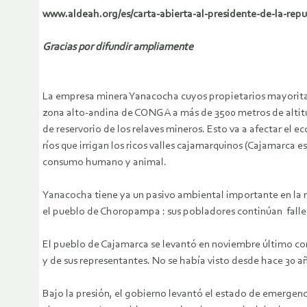
www.aldeah.org/es/carta-abierta-al-presidente-de-la-repu
Gracias por difundir ampliamente
La empresa minera Yanacocha cuyos propietarios mayor
zona alto-andina de CONGA a más de 3500 metros de altitud
de reservorio de los relaves mineros. Esto va a afectar el 
ríos que irrigan los ricos valles cajamarquinos (Cajamarca 
consumo humano y animal.
Yanacocha tiene ya un pasivo ambiental importante en la
el pueblo de Choropampa : sus pobladores continúan fallec
El pueblo de Cajamarca se levantó en noviembre último con
y de sus representantes. No se había visto desde hace 30 añ
Bajo la presión, el gobierno levantó el estado de emergenc