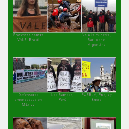
Protestas contra
No a la minería ,
VALE, Brasil
Bariloche,
Argentina
Defensoras
Las Bambas,
PUEBLA, Pue, 27
amenazadas en
Perú
Enero
México