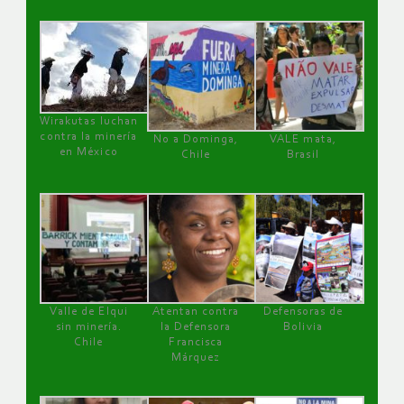
Wirakutas luchan
contra la minería
No a Dominga,
VALE mata,
en México
Chile
Brasil
Valle de Elqui
Atentan contra
Defensoras de
sin minería.
la Defensora
Bolivia
Chile
Francisca
Márquez