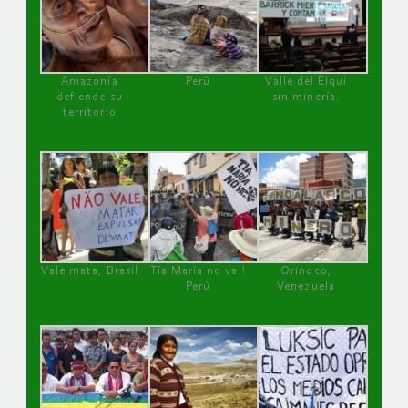
Amazonía
Perú
Valle del Elqui
defiende su
sin minería.
territorio
Vale mata, Brasil
Tía María no va !
Orinoco,
Perú
Venezuela