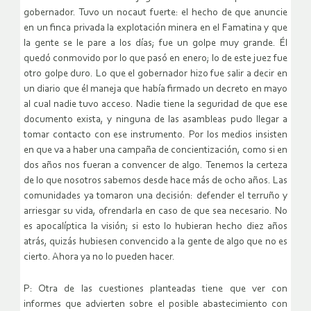
gobernador. Tuvo un nocaut fuerte: el hecho de que anuncie
en un finca privada la explotación minera en el Famatina y que
la gente se le pare a los días; fue un golpe muy grande. Él
quedó conmovido por lo que pasó en enero; lo de este juez fue
otro golpe duro. Lo que el gobernador hizo fue salir a decir en
un diario que él maneja que había firmado un decreto en mayo
al cual nadie tuvo acceso. Nadie tiene la seguridad de que ese
documento exista, y ninguna de las asambleas pudo llegar a
tomar contacto con ese instrumento. Por los medios insisten
en que va a haber una campaña de concientización, como si en
dos años nos fueran a convencer de algo. Tenemos la certeza
de lo que nosotros sabemos desde hace más de ocho años. Las
comunidades ya tomaron una decisión: defender el terruño y
arriesgar su vida, ofrendarla en caso de que sea necesario. No
es apocalíptica la visión; si esto lo hubieran hecho diez años
atrás, quizás hubiesen convencido a la gente de algo que no es
cierto. Ahora ya no lo pueden hacer.
P: Otra de las cuestiones planteadas tiene que ver con
informes que advierten sobre el posible abastecimiento con