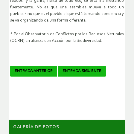
feudos, y la gente, harta de todo eso, se está manifestando
fuertemente. No es que una asamblea mueva a todo un
pueblo, sino que es el pueblo el que está tomando conciencia y
se va organizando de una forma diferente.
* Por el Observatorio de Conflictos por los Recursos Naturales
(OCRN) en alianza con Acción por la Biodiversidad.
Navegador
ENTRADA ANTERIOR
ENTRADA SIGUIENTE
de
artículos
GALERÌA DE FOTOS