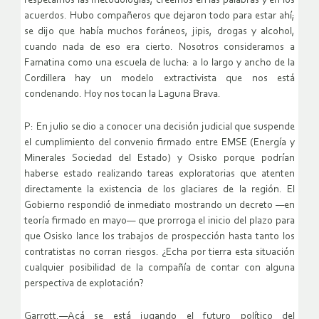
respetamos las metodologías, creemos en las palabras y en los
acuerdos. Hubo compañeros que dejaron todo para estar ahí;
se dijo que había muchos foráneos, jipis, drogas y alcohol,
cuando nada de eso era cierto. Nosotros consideramos a
Famatina como una escuela de lucha: a lo largo y ancho de la
Cordillera hay un modelo extractivista que nos está
condenando. Hoy nos tocan la Laguna Brava.
P: En julio se dio a conocer una decisión judicial que suspende
el cumplimiento del convenio firmado entre EMSE (Energía y
Minerales Sociedad del Estado) y Osisko porque podrían
haberse estado realizando tareas exploratorias que atenten
directamente la existencia de los glaciares de la región. El
Gobierno respondió de inmediato mostrando un decreto —en
teoría firmado en mayo— que prorroga el inicio del plazo para
que Osisko lance los trabajos de prospección hasta tanto los
contratistas no corran riesgos. ¿Echa por tierra esta situación
cualquier posibilidad de la compañía de contar con alguna
perspectiva de explotación?
Garrott.—Acá se está jugando el futuro político del