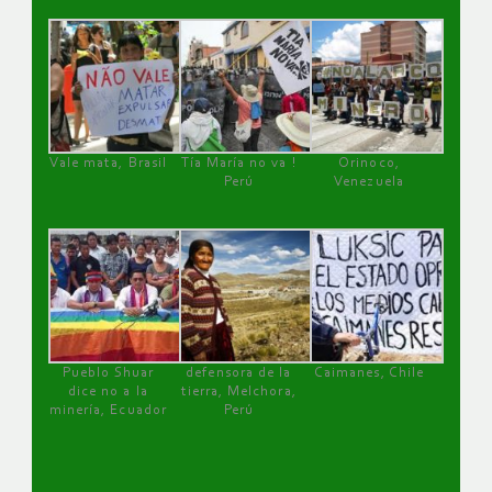
Vale mata, Brasil
Tía María no va !
Orinoco,
Perú
Venezuela
Pueblo Shuar
defensora de la
Caimanes, Chile
dice no a la
tierra, Melchora,
minería, Ecuador
Perú