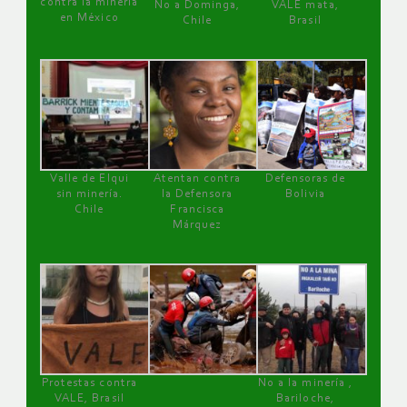
contra la minería
No a Dominga,
VALE mata,
en México
Chile
Brasil
Valle de Elqui
Atentan contra
Defensoras de
sin minería.
la Defensora
Bolivia
Chile
Francisca
Márquez
Protestas contra
No a la minería ,
VALE, Brasil
Bariloche,