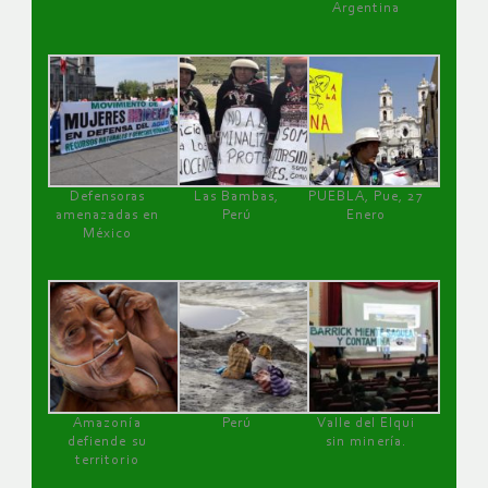
Argentina
Defensoras
Las Bambas,
PUEBLA, Pue, 27
amenazadas en
Perú
Enero
México
Amazonía
Perú
Valle del Elqui
defiende su
sin minería.
territorio