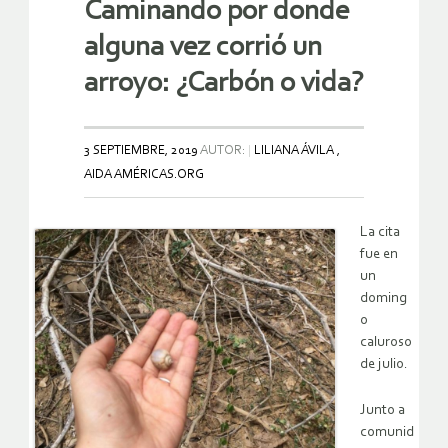
Caminando por donde
alguna vez corrió un
arroyo: ¿Carbón o vida?
3 SEPTIEMBRE, 2019
AUTOR:
LILIANA ÁVILA ,
AIDA AMÉRICAS.ORG
La cita
fue en
un
doming
o
caluroso
de julio.
Junto a
comunid