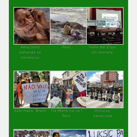
Amazonía
Perú
Valle del Elqui
defiende su
sin minería.
territorio
Vale mata, Brasil
Tía María no va !
Orinoco,
Perú
Venezuela