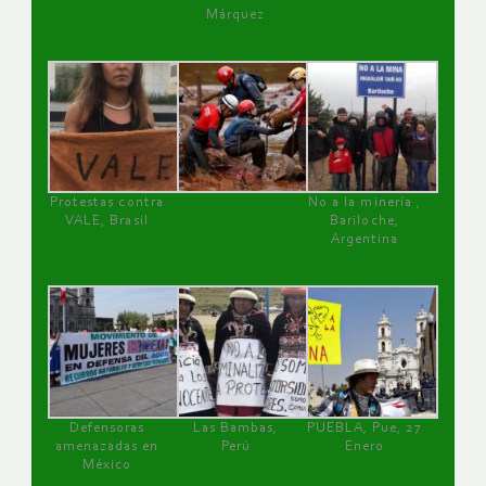
Márquez
Protestas contra
No a la minería ,
VALE, Brasil
Bariloche,
Argentina
Defensoras
Las Bambas,
PUEBLA, Pue, 27
amenazadas en
Perú
Enero
México