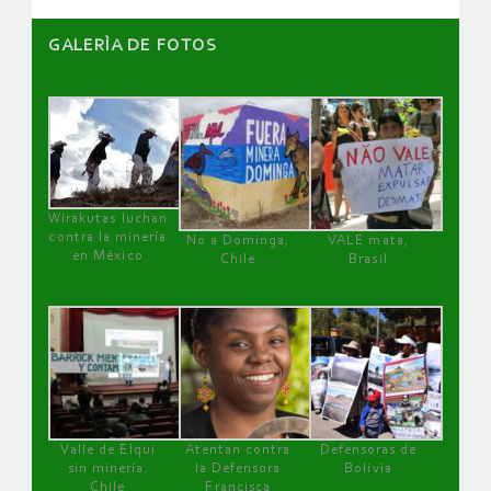
GALERÌA DE FOTOS
Wirakutas luchan
contra la minería
No a Dominga,
VALE mata,
en México
Chile
Brasil
Valle de Elqui
Atentan contra
Defensoras de
sin minería.
la Defensora
Bolivia
Chile
Francisca