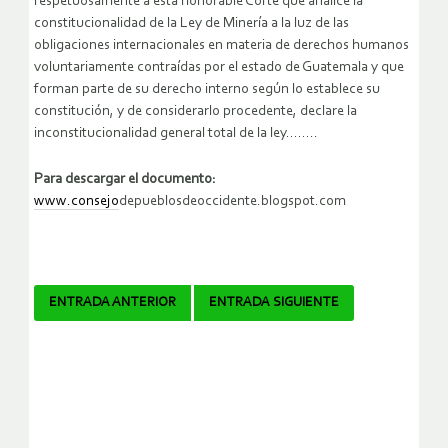
respetuosamente a esta honorable Corte que analice la
constitucionalidad de la Ley de Minería a la luz de las
obligaciones internacionales en materia de derechos humanos
voluntariamente contraídas por el estado de Guatemala y que
forman parte de su derecho interno según lo establece su
constitución, y de considerarlo procedente, declare la
inconstitucionalidad general total de la ley……..
Para descargar el documento:
www.consejo
depueblosdeoccidente.blogspot.com
Navegador
ENTRADA ANTERIOR
ENTRADA SIGUIENTE
de
artículos