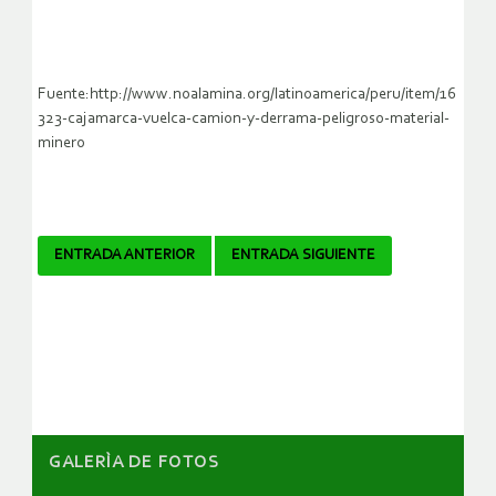
Fuente:http://www.noalamina.org/latinoamerica/peru/item/16
323-cajamarca-vuelca-camion-y-derrama-peligroso-material-
minero
Navegador
ENTRADA ANTERIOR
ENTRADA SIGUIENTE
de
artículos
GALERÌA DE FOTOS