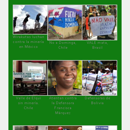
Wirakutas luchan
contra la minería
No a Dominga,
VALE mata,
en México
Chile
Brasil
Valle de Elqui
Atentan contra
Defensoras de
sin minería.
la Defensora
Bolivia
Chile
Francisca
Márquez