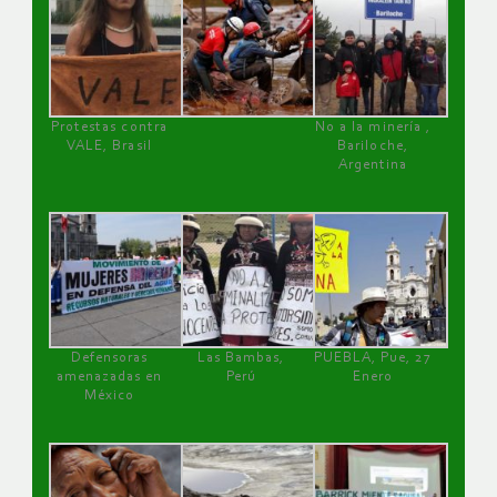
Protestas contra
No a la minería ,
VALE, Brasil
Bariloche,
Argentina
Defensoras
Las Bambas,
PUEBLA, Pue, 27
amenazadas en
Perú
Enero
México