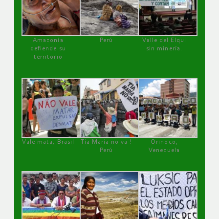
Amazonía
Perú
Valle del Elqui
defiende su
sin minería.
territorio
Vale mata, Brasil
Tía María no va !
Orinoco,
Perú
Venezuela